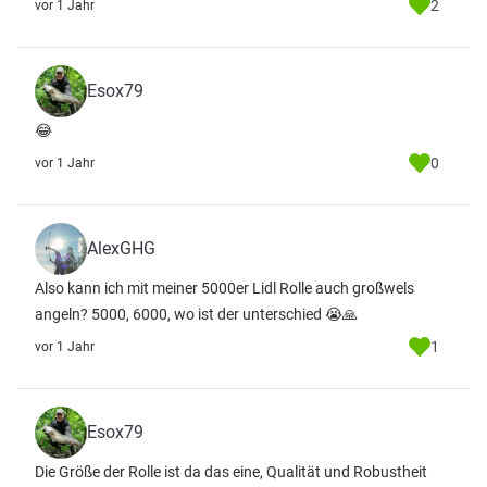
2
vor 1 Jahr
Esox79
😂
0
vor 1 Jahr
AlexGHG
Also kann ich mit meiner 5000er Lidl Rolle auch großwels
angeln? 5000, 6000, wo ist der unterschied 😭🙏
1
vor 1 Jahr
Esox79
Die Größe der Rolle ist da das eine, Qualität und Robustheit