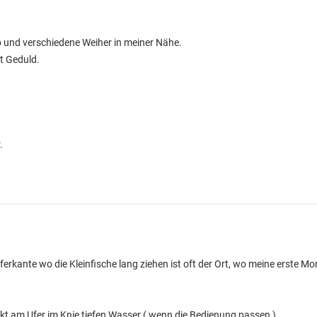
 und verschiedene Weiher in meiner Nähe.
ht Geduld.
.
Uferkante wo die Kleinfische lang ziehen ist oft der Ort, wo meine erste M
kt am Ufer im Knie tiefen Wasser ( wenn die Bedienung passen ).