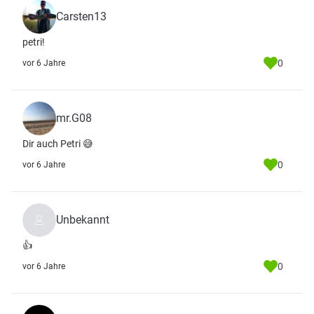
Carsten13
petri!
0
vor 6 Jahre
mr.G08
Dir auch Petri 😅
0
vor 6 Jahre
Unbekannt
👍
0
vor 6 Jahre