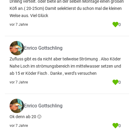
Drilling verteilt. oder biete an der selben Montage einen großen
Köfi an.( 20-25cm) Damit selektierst du schon mal die kleinen
Welse aus. Viel Glück
0
vor 7 Jahre
Enrico Gottschling
Zufluss gibt es da nicht aber teilweise Strömung . Also Köder
Nahe Loch im strömungsbereich im mittelwasser setzen und
ab 15 er Köder Fisch . Danke , werd’s versuchen
0
vor 7 Jahre
Enrico Gottschling
Ok denn ab 20 🙂
0
vor 7 Jahre