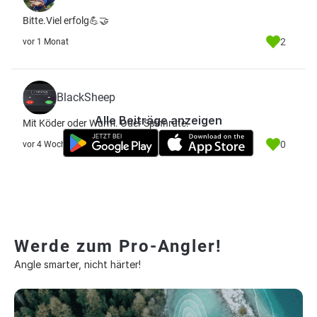
Bitte.Viel erfolg💪🤝
2
vor 1 Monat
BlackSheep
Alle Beiträge anzeigen
Mit Köder oder Wurm. Oder Spinnrute.
0
vor 4 Wochen
Werde zum Pro-Angler!
Angle smarter, nicht härter!