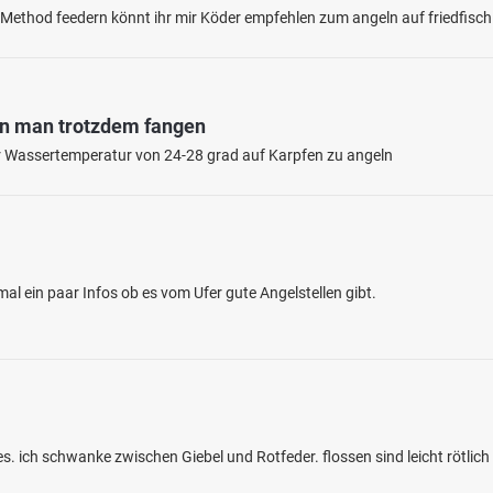
e Method feedern könnt ihr mir Köder empfehlen zum angeln auf friedfisc
nn man trotzdem fangen
iner Wassertemperatur von 24-28 grad auf Karpfen zu angeln
4.6
75
22
nsee (Wendlingen)
al ein paar Infos ob es vom Ufer gute Angelstellen gibt.
en: Karpfen, Hecht, Flussbarsch
see bei 73240 Wendlingen am Neckar
s. ich schwanke zwischen Giebel und Rotfeder. flossen sind leicht rötlic