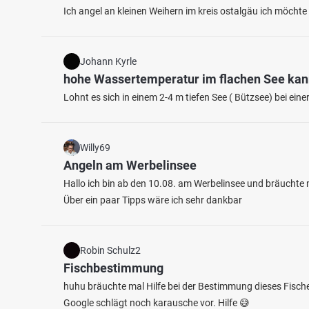
Ich angel an kleinen Weihern im kreis ostalgäu ich möcht
Johann Kyrle
hohe Wassertemperatur im flachen See ka
Lohnt es sich in einem 2-4 m tiefen See ( Bützsee) bei e
4.0
38
11
Willy69
Angeln am Werbelinsee
Unterer See (Nürtingen)
Hütte
Hallo ich bin ab den 10.08. am Werbelinsee und bräuchte m
Fischarten: Hecht, Karpfen, Brachse
Fischart
Über ein paar Tipps wäre ich sehr dankbar
See bei 72622 Nürtingen
Bagger
Robin Schulz2
Fischbestimmung
huhu bräuchte mal Hilfe bei der Bestimmung dieses Fische
Google schlägt noch karausche vor. Hilfe 😅