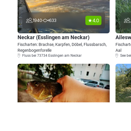
4.0
1940
633
Neckar (Esslingen am Neckar)
Ailes
Fischarten: Brachse, Karpfen, Döbel, Flussbarsch,
Fischart
Regenbogenforelle
Aal
Fluss bei 73734 Esslingen am Neckar
See be
4.3
762
119