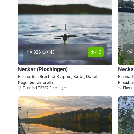
4.3
328
143
Neckar (Plochingen)
Necka
Fischarten: Brachse, Karpfen, Barbe, Döbel,
Fischart
Regenbogenforelle
Flussba
Fluss bei 73207 Plochingen
Fluss 