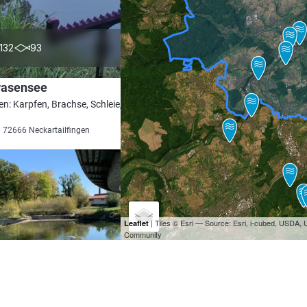
4.8
132
93
wasensee
en: Karpfen, Brachse, Schleie, Graskarpfen,
i 72666 Neckartailfingen
| Tiles © Esri — Source: Esri, i-cubed, USDA
Leaflet
Community
4.1
881
87