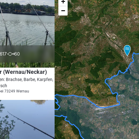
+
−
4.2
617
60
r (Wernau/Neckar)
en: Brachse, Barbe, Karpfen, Döbel,
rsch
bei 73249 Wernau