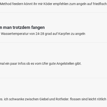
e Method feedern könnt ihr mir Köder empfehlen zum angeln auf friedfisc
nn man trotzdem fangen
iner Wassertemperatur von 24-28 grad auf Karpfen zu angeln
4.7
95
29
nenteich (Demmin)
al ein paar Infos ob es vom Ufer gute Angelstellen gibt.
en: Karpfen, Hecht, Schleie, Aal,
rsch
bei 17109 Demmin
s. ich schwanke zwischen Giebel und Rotfeder. flossen sind leicht rötlic