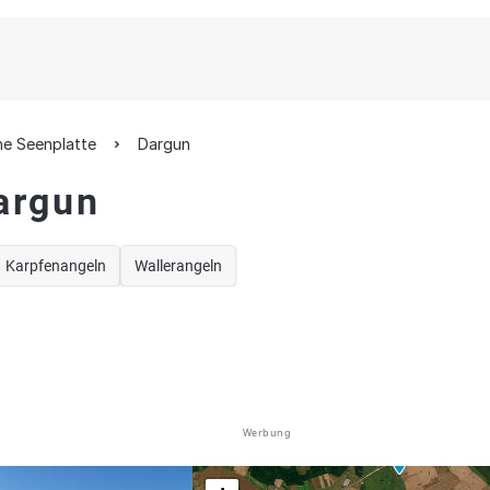
he Seenplatte
Dargun
argun
Karpfenangeln
Wallerangeln
Werbung