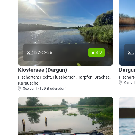
4.2
132
39
Klostersee (Dargun)
Dargu
Fischarten: Hecht, Flussbarsch, Karpfen, Brachse,
Fischart
Kanal 
Karausche
See bei 17159 Brudersdorf