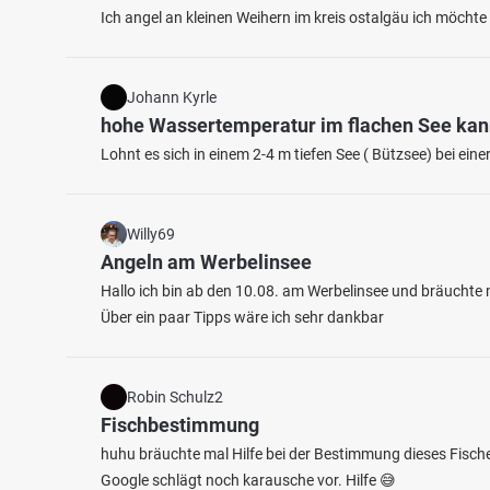
Ich angel an kleinen Weihern im kreis ostalgäu ich möcht
Johann Kyrle
hohe Wassertemperatur im flachen See ka
Lohnt es sich in einem 2-4 m tiefen See ( Bützsee) bei e
4.5
477
151
Willy69
Angeln am Werbelinsee
Peenekanal (Neukalen)
Schwa
Hallo ich bin ab den 10.08. am Werbelinsee und bräuchte m
Fischarten: Flussbarsch, Hecht, Zander, Aal,
Fischart
Über ein paar Tipps wäre ich sehr dankbar
Rotauge
Flussba
Kanal bei 17154 Neukalen
Teich 
Robin Schulz2
Fischbestimmung
huhu bräuchte mal Hilfe bei der Bestimmung dieses Fische
Google schlägt noch karausche vor. Hilfe 😅