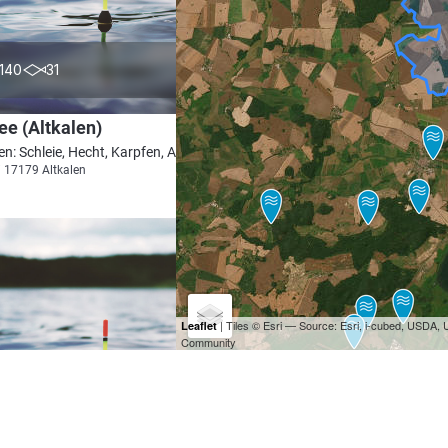
4.8
140
31
ee (Altkalen)
en: Schleie, Hecht, Karpfen, Aal, Zander
i 17179 Altkalen
| Tiles © Esri — Source: Esri, i-cubed, USDA
Leaflet
Community
4.6
81
18