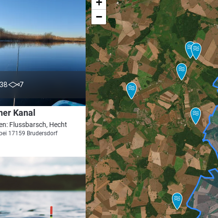
+
−
5.0
38
7
ner Kanal
en: Flussbarsch, Hecht
bei 17159 Brudersdorf