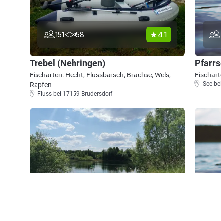
4.1
151
58
Trebel (Nehringen)
Pfarrs
Fischarten: Hecht, Flussbarsch, Brachse, Wels,
Fischart
See be
Rapfen
Fluss bei 17159 Brudersdorf
3.5
34
16