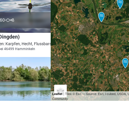
4.8
60
8
(Dingden)
en: Karpfen, Hecht, Flussbarsch
bei 46499 Hamminkeln
| Tiles © Esri — Source: Esri, i-cubed, USDA
Leaflet
Community
4.8
37
23