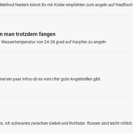
e Method feedern könnt ihr mir Köder empfehlen zum angeln auf friedfisc
nn man trotzdem fangen
iner Wassertemperatur von 24-28 grad auf Karpfen zu angeln
4.4
46
52
(Werth)
en: Rotauge, Hecht, Karpfen, Flussbarsch,
al ein paar Infos ob es vom Ufer gute Angelstellen gibt.
bei 46419 Isselburg
s. ich schwanke zwischen Giebel und Rotfeder. flossen sind leicht rötlic