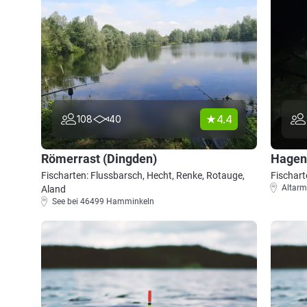
4.4
108
40
Römerrast (Dingden)
Hagen
Fischarten: Flussbarsch, Hecht, Renke, Rotauge,
Fischart
Altar
Aland
See bei 46499 Hamminkeln