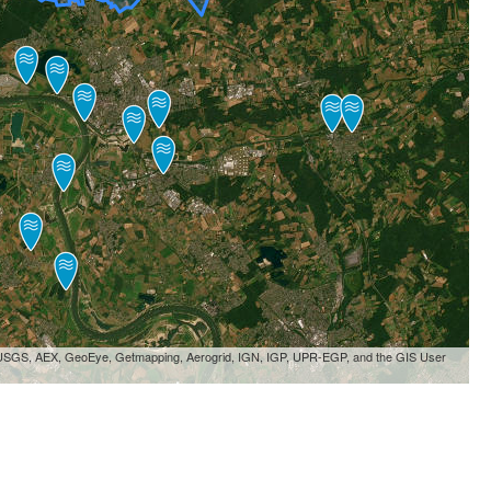
, USGS, AEX, GeoEye, Getmapping, Aerogrid, IGN, IGP, UPR-EGP, and the GIS User