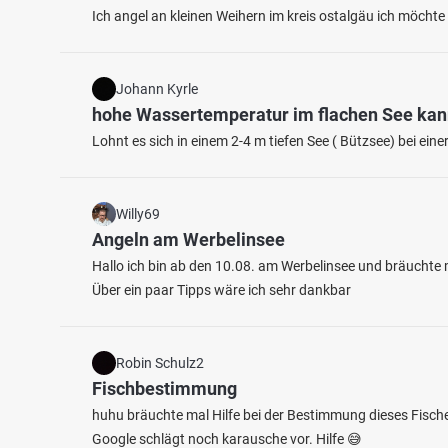
Ich angel an kleinen Weihern im kreis ostalgäu ich möcht
Johann Kyrle
hohe Wassertemperatur im flachen See ka
Lohnt es sich in einem 2-4 m tiefen See ( Bützsee) bei e
4.8
118
23
Willy69
Hinterer Flürener Altrhein
Issel 
Angeln am Werbelinsee
Fischarten: Brachse, Karpfen, Regenbogenforelle,
Fischart
Hallo ich bin ab den 10.08. am Werbelinsee und bräuchte m
Aal, Hecht
Zander
Altarm bei 46487 Wesel
Fluss 
Über ein paar Tipps wäre ich sehr dankbar
Robin Schulz2
Fischbestimmung
huhu bräuchte mal Hilfe bei der Bestimmung dieses Fische
Google schlägt noch karausche vor. Hilfe 😅