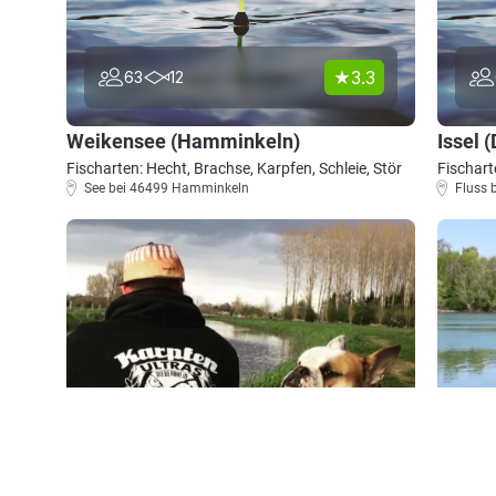
3.3
63
12
Weikensee (Hamminkeln)
Issel 
Fischarten: Hecht, Brachse, Karpfen, Schleie, Stör
Fischart
See bei 46499 Hamminkeln
Fluss 
4.7
45
4