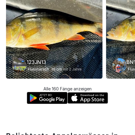
123JN13
BN
Flussbarsch
38 cm
vor 2 Jahre
Flu
Alle 160 Fänge anzeigen