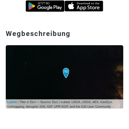
Wegbeschreibung
Leaflet
| Tiles © Esri — Source: Esri, i-cubed, USDA, USGS, AEX, GeoEye,
Getmapping, Aerogrid, IGN, IGP, UPR-EGP, and the GIS User Community