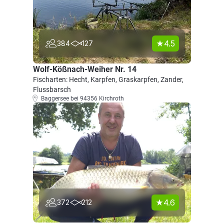
4.5
384
127
Wolf-Kößnach-Weiher Nr. 14
Fischarten: Hecht, Karpfen, Graskarpfen, Zander,
Flussbarsch
Baggersee bei 94356 Kirchroth
4.6
372
212