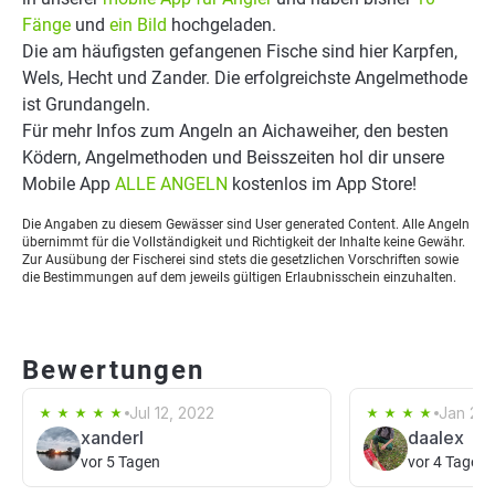
Fänge
und
ein Bild
hochgeladen.
Die am häufigsten gefangenen Fische sind hier Karpfen,
Wels, Hecht und Zander. Die erfolgreichste Angelmethode
ist Grundangeln.
Für mehr Infos zum Angeln an Aichaweiher, den besten
Ködern, Angelmethoden und Beisszeiten hol dir unsere
Mobile App
ALLE ANGELN
kostenlos im App Store!
Die Angaben zu diesem Gewässer sind User generated Content. Alle Angeln
übernimmt für die Vollständigkeit und Richtigkeit der Inhalte keine Gewähr.
Zur Ausübung der Fischerei sind stets die gesetzlichen Vorschriften sowie
die Bestimmungen auf dem jeweils gültigen Erlaubnisschein einzuhalten.
Bewertungen
Jul 12, 2022
Jan 26,
xanderl
daalex
vor 5 Tagen
vor 4 Tagen