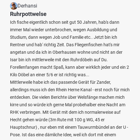
Derhansi
Ruhrpottwelse
Ich fische eigentlich schon seit gut 50 Jahren, hab's dann
immer Mal wieder unterbrochen, wegen Ausbildung und
Studium, dann wegen Job und Familie etc.. Jetzt bin ich
Rentner und hab' richtig Zeit. Das Fliegenfischen hat's mir
angetan und da ich in Oberhausen wohne und nicht an der
Isar bin ich mittlerweile mit den Ruhrdöbeln auf Du.
Forellenfangen macht Spaß, kann aber wirklich jeder und ein 2
Kilo Döbel an einer 5/6 er ist richtig was...
Mittlerweile habe ich das passende Gerät für Zander,
allerdings muss ich den Rhein Herne Kanal - erst noch für mich
entdecken. Die vielen Berichte über Welsfänge machen mich
kirre und so würde ich gerne Mal probehalber eine Nacht am
RHK verbringen. Mit Gerät mit dem ich normalerweise auf
Hecht gehen würde (3m Rute mit 100 g WG, 45 er
Hauptschnur) , nur eben mit einem Tauwurmbündel an der U -
Pose. Ist das eine dämliche Idee, weil ich dort mit einem