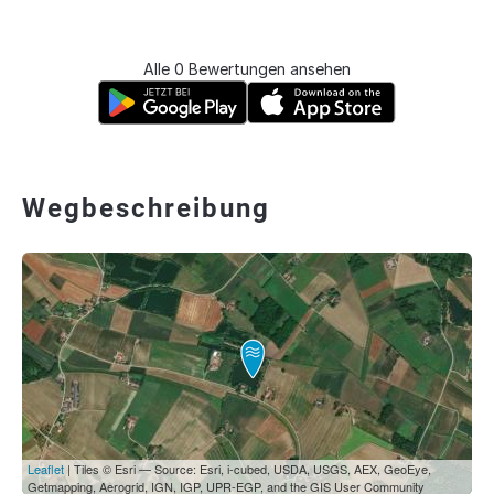
Alle 0 Bewertungen ansehen
Wegbeschreibung
Leaflet
| Tiles © Esri — Source: Esri, i-cubed, USDA, USGS, AEX, GeoEye,
Getmapping, Aerogrid, IGN, IGP, UPR-EGP, and the GIS User Community