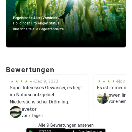
Pegelstände Aller (Vorsfelde)
Hol dir den Pro Angler Status
und schalte alle Pegelstände frei
Bewertungen
Dec 9, 2023
Nov 16,
Super Interesses Gewässer, es liegt
Es ist immer mit
im Naturschutzgebiet
swen link
Niedersächsischer Drömling.
vor einem T
avetor
vor 7 Tagen
Alle 9 Bewertungen ansehen