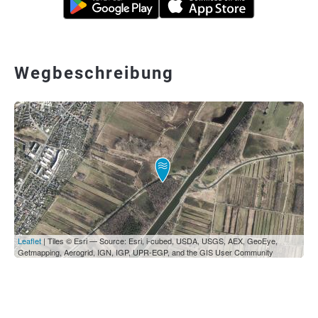
Wegbeschreibung
Leaflet
| Tiles © Esri — Source: Esri, i-cubed, USDA, USGS, AEX, GeoEye,
Getmapping, Aerogrid, IGN, IGP, UPR-EGP, and the GIS User Community