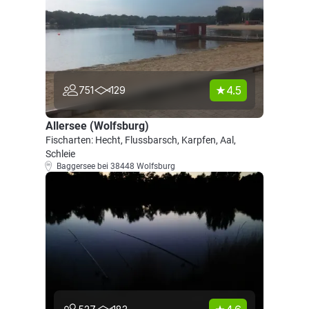
4.5
751
129
Allersee (Wolfsburg)
Fischarten: Hecht, Flussbarsch, Karpfen, Aal,
Schleie
Baggersee bei 38448 Wolfsburg