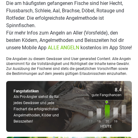
Die am häufigsten gefangenen Fische sind hier Hecht,
Flussbarsch, Schleie, Aal, Brachse, Döbel, Rotauge und
Rotfeder. Die erfolgreichste Angelmethode ist
Spinnfischen.
Für mehr Infos zum Angeln an Aller (Vorsfelde), den
besten Ködern, Angelmethoden und Beisszeiten hol dir
unsere Mobile App
ALLE ANGELN
kostenlos im App Store!
Die Angaben zu diesem Gewässer sind User generated Content. Alle Angeln
übernimmt für die Vollständigkeit und Richtigkeit der Inhalte keine Gewähr.
Zur Ausübung der Fischerei sind stets die gesetzlichen Vorschriften sowie
die Bestimmungen auf dem jeweils gültigen Erlaubnisschein einzuhalten.
Fangstatistiken
Als Pro-Angler siehst du für
jedes Gewässer und jede
Fischart die erfolgreichsten
Angelmethoden, Köder und
Beisszeiten!