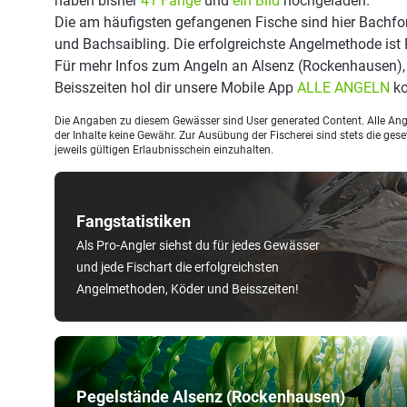
haben bisher
41 Fänge
und
ein Bild
hochgeladen.
Die am häufigsten gefangenen Fische sind hier Bachfore
und Bachsaibling. Die erfolgreichste Angelmethode ist
Für mehr Infos zum Angeln an Alsenz (Rockenhausen)
Beisszeiten hol dir unsere Mobile App
ALLE ANGELN
ko
Die Angaben zu diesem Gewässer sind User generated Content. Alle Ange
der Inhalte keine Gewähr. Zur Ausübung der Fischerei sind stets die ge
jeweils gültigen Erlaubnisschein einzuhalten.
Fangstatistiken
Als Pro-Angler siehst du für jedes Gewässer
und jede Fischart die erfolgreichsten
Angelmethoden, Köder und Beisszeiten!
Pegelstände Alsenz (Rockenhausen)