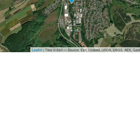
Leaflet
| Tiles © Esri — Source: Esri, i-cubed, USDA, USGS, AEX, Ge