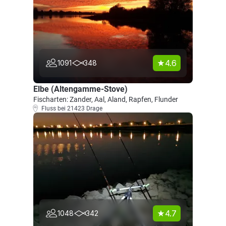
4.6
1091
348
Elbe (Altengamme-Stove)
Fischarten: Zander, Aal, Aland, Rapfen, Flunder
Fluss bei 21423 Drage
4.7
1048
342