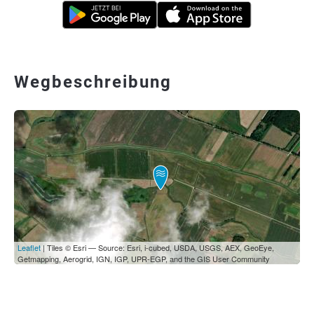
Wegbeschreibung
Leaflet
| Tiles © Esri — Source: Esri, i-cubed, USDA, USGS, AEX, GeoEye,
Getmapping, Aerogrid, IGN, IGP, UPR-EGP, and the GIS User Community