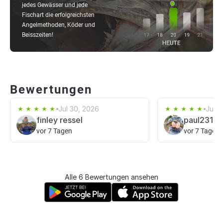
jedes Gewässer und jede
Fischart die erfolgreichsten
Angelmethoden, Köder und
Beisszeiten!
Bewertungen
Jul 30, 2026
Jul 2
finley ressel
paul2312
vor 7 Tagen
vor 7 Tagen
Alle 6 Bewertungen ansehen