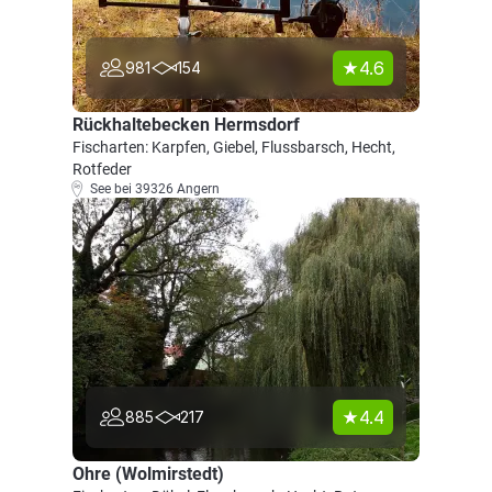
4.6
981
154
Rückhaltebecken Hermsdorf
Fischarten: Karpfen, Giebel, Flussbarsch, Hecht,
Rotfeder
See bei 39326 Angern
4.4
885
217
Ohre (Wolmirstedt)