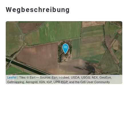
Wegbeschreibung
Leaflet
| Tiles © Esri — Source: Esri, i-cubed, USDA, USGS, AEX, GeoEye,
Getmapping, Aerogrid, IGN, IGP, UPR-EGP, and the GIS User Community