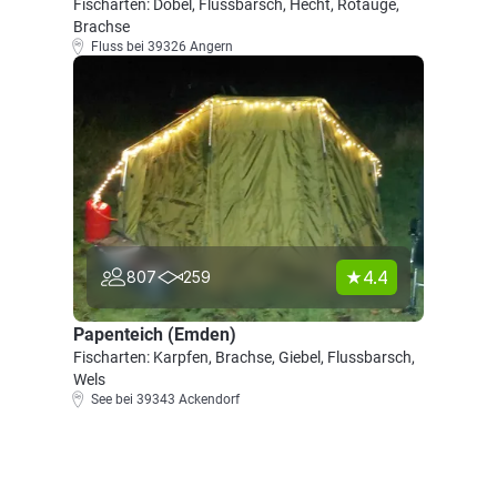
Fischarten: Döbel, Flussbarsch, Hecht, Rotauge,
Brachse
Fluss bei 39326 Angern
4.4
807
259
Papenteich (Emden)
Fischarten: Karpfen, Brachse, Giebel, Flussbarsch,
Wels
See bei 39343 Ackendorf