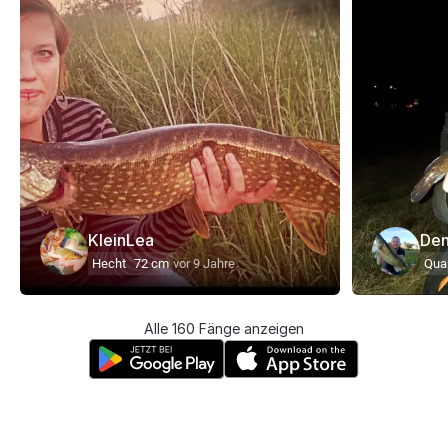
KleinLea
Den
Hecht
72 cm
vor 9 Jahre
Qua
Alle 160 Fänge anzeigen