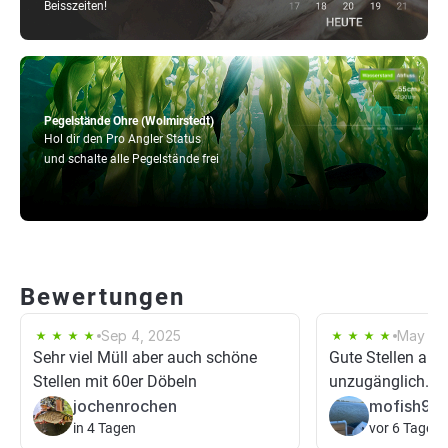
Beisszeiten!
Pegelstände Ohre (Wolmirstedt)
Hol dir den Pro Angler Status
und schalte alle Pegelstände frei
Bewertungen
Sep 4, 2025
May 5,
Sehr viel Müll aber auch schöne
Gute Stellen aber
Stellen mit 60er Döbeln
unzugänglich.
jochenrochen
mofish99
in 4 Tagen
vor 6 Tagen