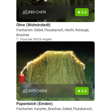
4.4
885
216
Ohre (Wolmirstedt)
Fischarten: Döbel, Flussbarsch, Hecht, Rotauge,
Brachse
Fluss bei 39326 Angern
4.4
807
259
Papenteich (Emden)
Fischarten: Karpfen, Brachse, Giebel, Flussbarsch,