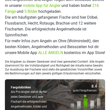
in unserer
mobile App für Angler
und haben bisher
216
Fänge
und
5 Bilder
hochgeladen.
Die am häufigsten gefangenen Fische sind hier Döbel,
Flussbarsch, Hecht, Rotauge, Brachse und 12 weitere
Fischarten. Die erfolgreichste Angelmethode ist
Spinnfischen.
Für mehr Infos zum Angeln an Ohre (Wolmirstedt), den
besten Ködern, Angelmethoden und Beisszeiten hol dir
unsere Mobile App
ALLE ANGELN
kostenlos im App Store!
Die Angaben zu diesem Gewässer sind User generated Content. Alle Angeln
übernimmt für die Vollständigkeit und Richtigkeit der Inhalte keine Gewähr.
Zur Ausübung der Fischerei sind stets die gesetzlichen Vorschriften sowie
die Bestimmungen auf dem jeweils gültigen Erlaubnisschein einzuhalten.
Fangstatistiken
Als Pro-Angler siehst du für
jedes Gewässer und jede
Fischart die erfolgreichsten
Angelmethoden, Köder und