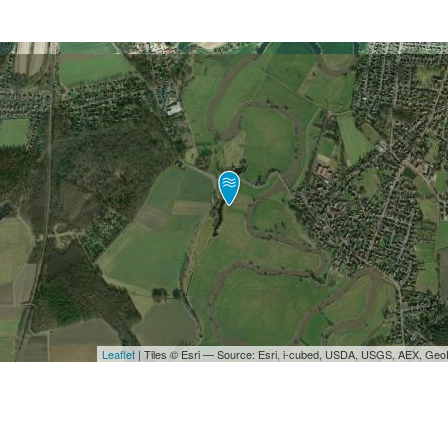
Leaflet
| Tiles © Esri — Source: Esri, i-cubed, USDA, USGS, AEX, Ge