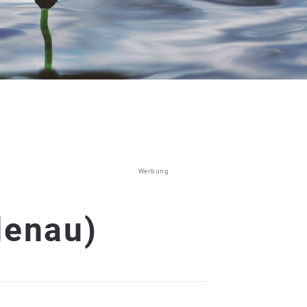
Werbung
denau)