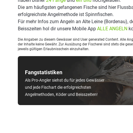
haben bisher
24 Fänge
und
ein Bild
hochgeladen.
Die am häufigsten gefangenen Fische sind hier Flussbar
erfolgreichste Angelmethode ist Spinnfischen.
Für mehr Infos zum Angeln an Alte Leine (Bordenau), 
Beisszeiten hol dir unsere Mobile App
ALLE ANGELN
ko
Die Angaben zu diesem Gewässer sind User generated Content. Alle Ange
der Inhalte keine Gewähr. Zur Ausübung der Fischerei sind stets die ge
jeweils gültigen Erlaubnisschein einzuhalten.
Fangstatistiken
Als Pro-Angler siehst du für jedes Gewässer
und jede Fischart die erfolgreichsten
Angelmethoden, Köder und Beisszeiten!