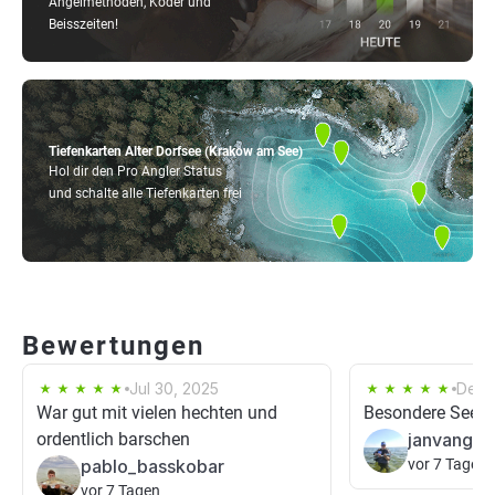
Angelmethoden, Köder und
Beisszeiten!
Tiefenkarten Alter Dorfsee (Krakow am See)
Hol dir den Pro Angler Status
und schalte alle Tiefenkarten frei
Bewertungen
Jul 30, 2025
Dec 
War gut mit vielen hechten und
Besondere See
ordentlich barschen
janvange
pablo_basskobar
vor 7 Tagen
vor 7 Tagen