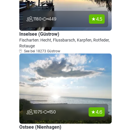
4.5
1180
449
Inselsee (Güstrow)
Fischarten: Hecht, Flussbarsch, Karpfen, Rotfeder,
Rotauge
See bei 18273 Güstrow
4.6
1075
150
Ostsee (Nienhagen)