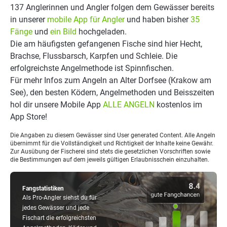
137 Anglerinnen und Angler folgen dem Gewässer bereits
in unserer
mobile App für Angler
und haben bisher
35
Fänge
und
ein Bild
hochgeladen.
Die am häufigsten gefangenen Fische sind hier Hecht,
Brachse, Flussbarsch, Karpfen und Schleie. Die
erfolgreichste Angelmethode ist Spinnfischen.
Für mehr Infos zum Angeln an Alter Dorfsee (Krakow am
See), den besten Ködern, Angelmethoden und Beisszeiten
hol dir unsere Mobile App
ALLE ANGELN
kostenlos im
App Store!
Die Angaben zu diesem Gewässer sind User generated Content. Alle Angeln
übernimmt für die Vollständigkeit und Richtigkeit der Inhalte keine Gewähr.
Zur Ausübung der Fischerei sind stets die gesetzlichen Vorschriften sowie
die Bestimmungen auf dem jeweils gültigen Erlaubnisschein einzuhalten.
Fangstatistiken
Als Pro-Angler siehst du für
jedes Gewässer und jede
Fischart die erfolgreichsten