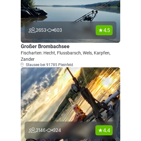
4.5
2653
603
Großer Brombachsee
Fischarten: Hecht, Flussbarsch, Wels, Karpfen,
Zander
Stausee bei 91785 Pleinfeld
4.4
2146
324