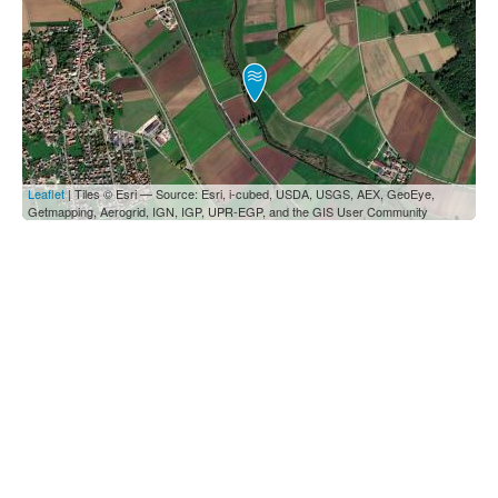
Leaflet
| Tiles © Esri — Source: Esri, i-cubed, USDA, USGS, AEX, GeoEye,
Getmapping, Aerogrid, IGN, IGP, UPR-EGP, and the GIS User Community