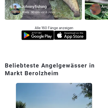
Johnnyfishing
Ang
Wels
90 cm
vor 4 Jahre
Bra
Alle 160 Fänge anzeigen
Beliebteste Angelgewässer in
Markt Berolzheim