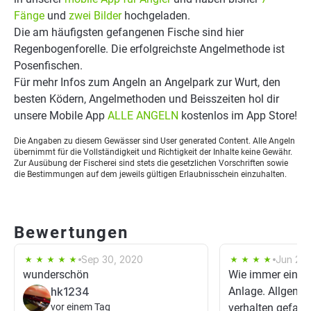
Fänge
und
zwei Bilder
hochgeladen.
Die am häufigsten gefangenen Fische sind hier
Regenbogenforelle. Die erfolgreichste Angelmethode ist
Posenfischen.
Für mehr Infos zum Angeln an Angelpark zur Wurt, den
besten Ködern, Angelmethoden und Beisszeiten hol dir
unsere Mobile App
ALLE ANGELN
kostenlos im App Store!
Die Angaben zu diesem Gewässer sind User generated Content. Alle Angeln
übernimmt für die Vollständigkeit und Richtigkeit der Inhalte keine Gewähr.
Zur Ausübung der Fischerei sind stets die gesetzlichen Vorschriften sowie
die Bestimmungen auf dem jeweils gültigen Erlaubnisschein einzuhalten.
Bewertungen
Sep 30, 2020
Jun 2, 
wunderschön
Wie immer eine T
hk1234
Anlage. Allgeme
vor einem Tag
verhalten gefang