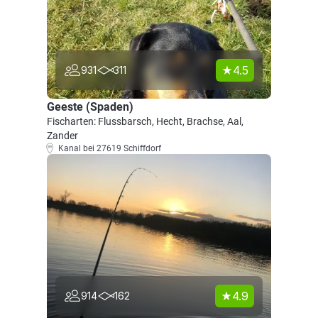
4.5
931
311
Geeste (Spaden)
Fischarten: Flussbarsch, Hecht, Brachse, Aal,
Zander
Kanal bei 27619 Schiffdorf
4.9
914
162