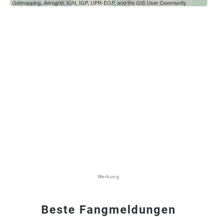
Getmapping, Aerogrid, IGN, IGP, UPR-EGP, and the GIS User Community
Werbung
Beste Fangmeldungen