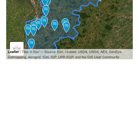
| Tiles © Esri — Source: Esri, i-cubed, USDA, USGS, AEX, GeoEye,
Leaflet
Getmapping, Aerogrid, IGN, IGP, UPR-EGP, and the GIS User Community