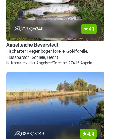
4.1
718
348
Angelteiche Beverstedt
Fischarten: Regenbogenforelle, Goldforelle,
Flussbarsch, Schleie, Hecht
Kommerzieller Angelsee/Teich bei 27616 Appeln
4.4
688
189