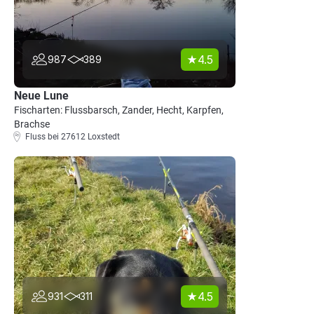
4.5
987
389
Neue Lune
Fischarten: Flussbarsch, Zander, Hecht, Karpfen,
Brachse
Fluss bei 27612 Loxstedt
4.5
931
311