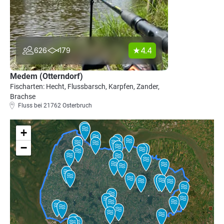
4.4
626
179
Medem (Otterndorf)
Fischarten: Hecht, Flussbarsch, Karpfen, Zander,
Brachse
Fluss bei 21762 Osterbruch
+
−