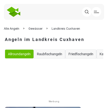
Alle Angeln
Gewässer
Landkreis Cuxhaven
Angeln im Landkreis Cuxhaven
Allroundangeln
Raubfischangeln
Friedfischangeln
Karp
Werbung