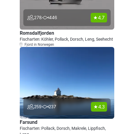
4.7
278
446
Romsdalfjorden
Fischarten: Köhler, Pollack, Dorsch, Leng, Seehecht
Fjord in Norwegen
4.3
259
237
Farsund
Fischarten: Pollack, Dorsch, Makrele, Lippfisch,