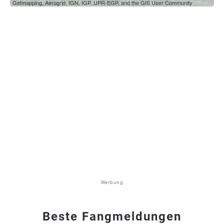
Getmapping, Aerogrid, IGN, IGP, UPR-EGP, and the GIS User Community
Werbung
Beste Fangmeldungen