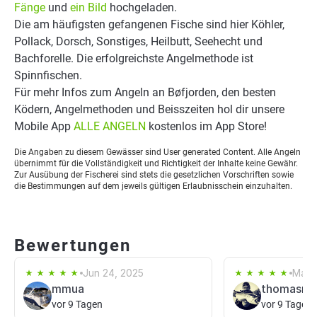
Fänge
und
ein Bild
hochgeladen.
Die am häufigsten gefangenen Fische sind hier Köhler,
Pollack, Dorsch, Sonstiges, Heilbutt, Seehecht und
Bachforelle. Die erfolgreichste Angelmethode ist
Spinnfischen.
Für mehr Infos zum Angeln an Bøfjorden, den besten
Ködern, Angelmethoden und Beisszeiten hol dir unsere
Mobile App
ALLE ANGELN
kostenlos im App Store!
Die Angaben zu diesem Gewässer sind User generated Content. Alle Angeln
übernimmt für die Vollständigkeit und Richtigkeit der Inhalte keine Gewähr.
Zur Ausübung der Fischerei sind stets die gesetzlichen Vorschriften sowie
die Bestimmungen auf dem jeweils gültigen Erlaubnisschein einzuhalten.
Bewertungen
Jun 24, 2025
May 
mmua
thomasrü
vor 9 Tagen
vor 9 Tagen