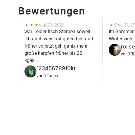
Bewertungen
Jul 20, 2024
Dec 21, 2
war Leider fisch Sterben soweit
Im Sommer v
ich auch weis mit guten bestand
Winter viel
früher so jetzt geh ganix mehr
rollse
große karpfen früher bis 20
vor 3 T
kg�...
12345678910lu
vor 5 Tagen