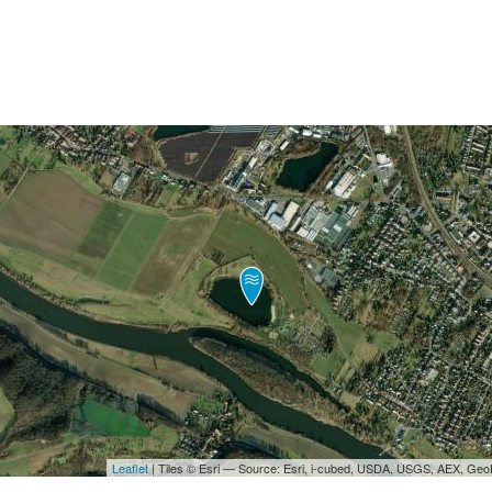
Leaflet
| Tiles © Esri — Source: Esri, i-cubed, USDA, USGS, AEX, Ge