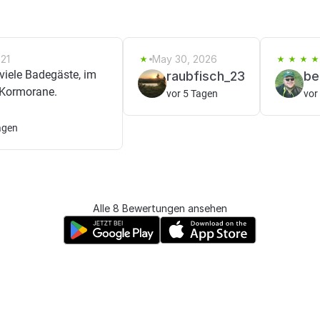
021
May 30, 2026
iele Badegäste, im
raubfisch_23
be
e Kormorane.
vor 5 Tagen
vor
agen
Alle 8 Bewertungen ansehen