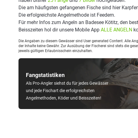
haben bisher
25 Fänge
und
7 Bilder
hochgeladen.
Die am häufigsten gefangenen Fische sind hier Karpfen
Die erfolgreichste Angelmethode ist Feedern.
Für mehr Infos zum Angeln an Badesee Kötitz, den be
Beisszeiten hol dir unsere Mobile App
ALLE ANGELN
ko
Die Angaben zu diesem Gewässer sind User generated Content. Alle Ange
der Inhalte keine Gewähr. Zur Ausübung der Fischerei sind stets die ge
jeweils gültigen Erlaubnisschein einzuhalten.
Fangstatistiken
Als Pro-Angler siehst du für jedes Gewässer
und jede Fischart die erfolgreichsten
Angelmethoden, Köder und Beisszeiten!