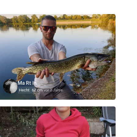
Ma Rt In
Hecht
62 cm
vor 7 Jahre