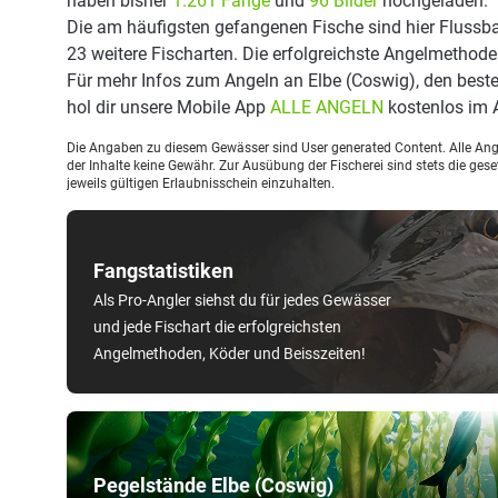
haben bisher
1.261 Fänge
und
96 Bilder
hochgeladen.
Die am häufigsten gefangenen Fische sind hier Flussba
23 weitere Fischarten. Die erfolgreichste Angelmethode
Für mehr Infos zum Angeln an Elbe (Coswig), den best
hol dir unsere Mobile App
ALLE ANGELN
kostenlos im 
Die Angaben zu diesem Gewässer sind User generated Content. Alle Ange
der Inhalte keine Gewähr. Zur Ausübung der Fischerei sind stets die ge
jeweils gültigen Erlaubnisschein einzuhalten.
Fangstatistiken
Als Pro-Angler siehst du für jedes Gewässer
und jede Fischart die erfolgreichsten
Angelmethoden, Köder und Beisszeiten!
Pegelstände Elbe (Coswig)