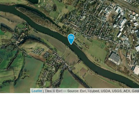
Leaflet
| Tiles © Esri — Source: Esri, i-cubed, USDA, USGS, AEX, Ge