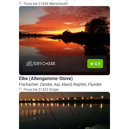
Fluss bei 21436 Marschacht
4.6
1091
348
Elbe (Altengamme-Stove)
Fischarten: Zander, Aal, Aland, Rapfen, Flunder
Fluss bei 21423 Drage