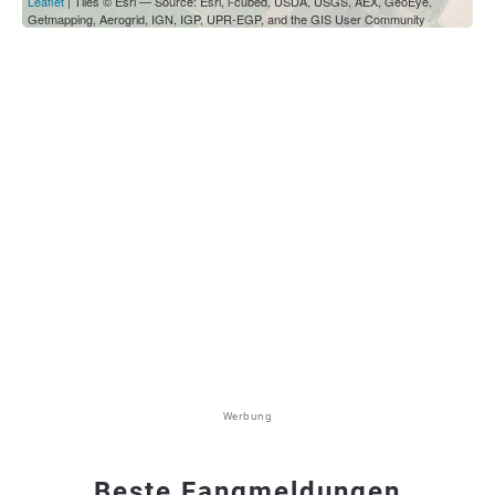
Leaflet
| Tiles © Esri — Source: Esri, i-cubed, USDA, USGS, AEX, GeoEye,
Getmapping, Aerogrid, IGN, IGP, UPR-EGP, and the GIS User Community
Werbung
Beste Fangmeldungen