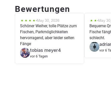
Bewertungen
May 30, 2026
May 30
Schöner Weiher, tolle Plätze zum
Bequeme Qng
Fischen, Parkmöglichkeiten
Fische fäng
hervorragend, aber leider selten
schlecht.
Fänge
adria
tobias meyer4
vor 6 T
vor 6 Tagen