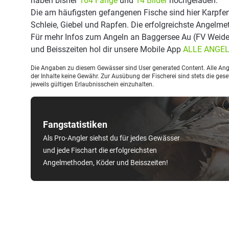
haben bisher
164 Fänge
und
14 Bilder
hochgeladen.
Die am häufigsten gefangenen Fische sind hier Karpfen
Schleie, Giebel und Rapfen. Die erfolgreichste Angelme
Für mehr Infos zum Angeln an Baggersee Au (FV Weide
und Beisszeiten hol dir unsere Mobile App
ALLE ANGE
Die Angaben zu diesem Gewässer sind User generated Content. Alle Ange
der Inhalte keine Gewähr. Zur Ausübung der Fischerei sind stets die ge
jeweils gültigen Erlaubnisschein einzuhalten.
Fangstatistiken
Als Pro-Angler siehst du für jedes Gewässer
und jede Fischart die erfolgreichsten
Angelmethoden, Köder und Beisszeiten!