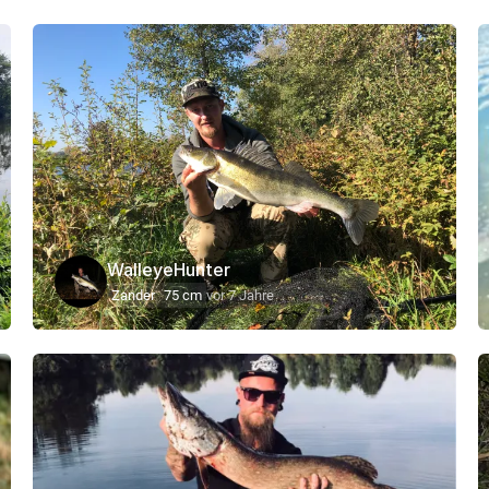
WalleyeHunter
Zander
75 cm
vor 7 Jahre