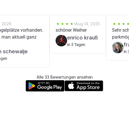
, 2026
Aug 14, 2025
elplätze vorhanden.
schöner Weiher
Sehr sc
t man aktuell ganz
parkmög
enrico krauß
fr
in 3 Tagen
n schewalje
in 
agen
Alle 33 Bewertungen ansehen