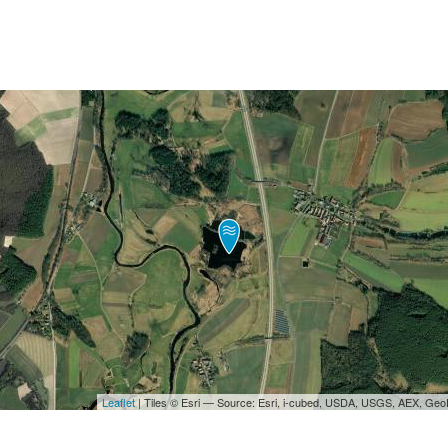
Leaflet
| Tiles © Esri — Source: Esri, i-cubed, USDA, USGS, AEX, Ge