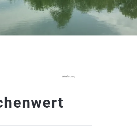
Werbung
chenwert