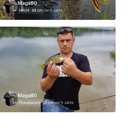
Maga80
Hecht
68 cm
vor 9 Jahre
Maga80
Flussbarsch
25 cm
vor 9 Jahre