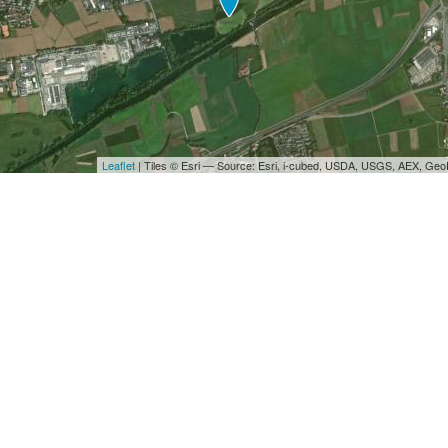
Leaflet
| Tiles © Esri — Source: Esri, i-cubed, USDA, USGS, AEX, Ge