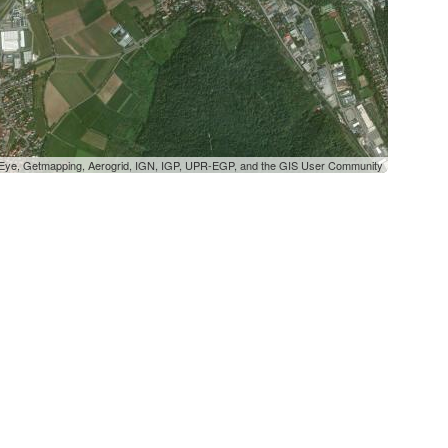
oEye, Getmapping, Aerogrid, IGN, IGP, UPR-EGP, and the GIS User Community