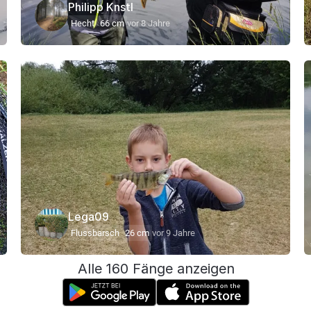
Philipp Knstl
Hecht
66 cm
vor 8 Jahre
Lega09
Flussbarsch
26 cm
vor 9 Jahre
Alle 160 Fänge anzeigen