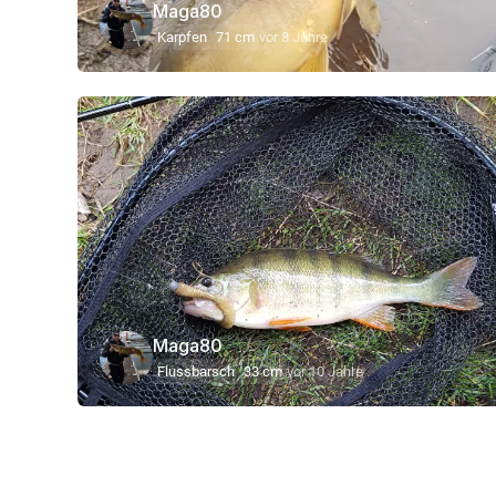
Maga80
Karpfen
71 cm
vor 8 Jahre
Maga80
Flussbarsch
33 cm
vor 10 Jahre