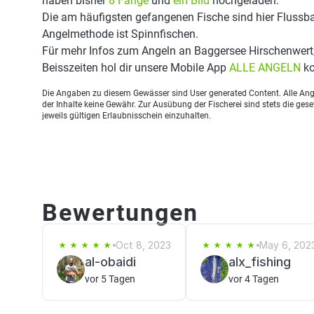
haben bisher
8 Fänge
und
ein Bild
hochgeladen.
Die am häufigsten gefangenen Fische sind hier Flussba
Angelmethode ist Spinnfischen.
Für mehr Infos zum Angeln an Baggersee Hirschenwert
Beisszeiten hol dir unsere Mobile App
ALLE ANGELN
ko
Die Angaben zu diesem Gewässer sind User generated Content. Alle Ange
der Inhalte keine Gewähr. Zur Ausübung der Fischerei sind stets die ge
jeweils gültigen Erlaubnisschein einzuhalten.
Bewertungen
Oct 8, 2023
May 6, 202
al-obaidi
alx_fishing
vor 5 Tagen
vor 4 Tagen