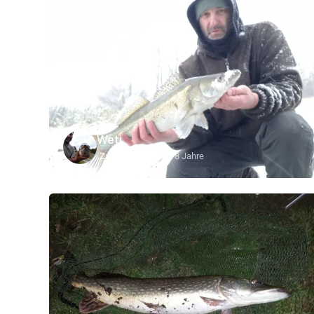
Weti
Zander
60 cm
vor 8 Jahre