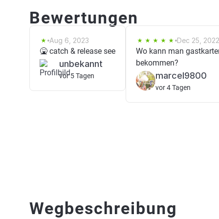
Bewertungen
Aug 6, 2023
Dec 25, 202
🤮 catch & release see
Wo kann man gastkarte
bekommen?
unbekannt
marcel9800
vor 5 Tagen
vor 4 Tagen
Wegbeschreibung