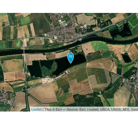
Leaflet
| Tiles © Esri — Source: Esri, i-cubed, USDA, USGS, AEX, Ge