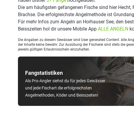
haben bisher
37 Fänge
hochgeladen.
Die am häufigsten gefangenen Fische sind hier Hecht, 
Brachse. Die erfolgreichste Angelmethode ist Grundang
Für mehr Infos zum Angeln an Horhauser See, den bes
Beisszeiten hol dir unsere Mobile App
ALLE ANGELN
ko
Die Angaben zu diesem Gewässer sind User generated Content. Alle Ange
der Inhalte keine Gewähr. Zur Ausübung der Fischerei sind stets die ge
jeweils gültigen Erlaubnisschein einzuhalten.
Fangstatistiken
Als Pro-Angler siehst du für jedes Gewässer
und jede Fischart die erfolgreichsten
Angelmethoden, Köder und Beisszeiten!