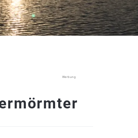
Werbung
dermörmter