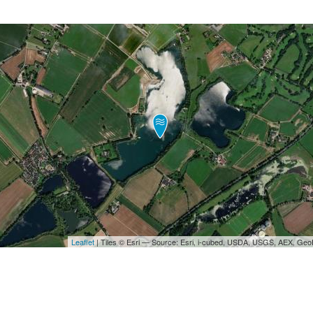
Leaflet
| Tiles © Esri — Source: Esri, i-cubed, USDA, USGS, AEX, Ge