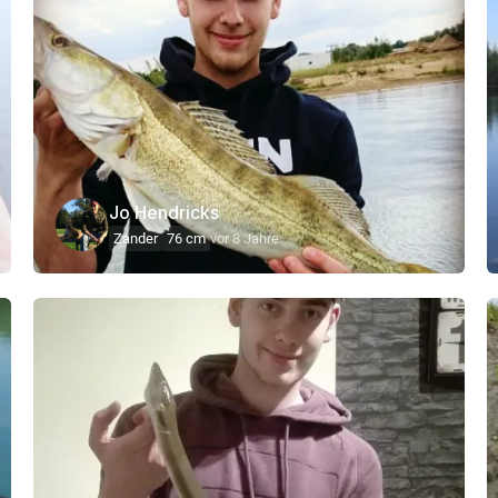
Jo Hendricks
Zander
76 cm
vor 8 Jahre