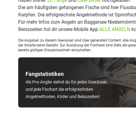
haben bisher
32 Fänge
und
zwei Bilder
hochgeladen.
Die am häufigsten gefangenen Fische sind hier Flussba
Karpfen. Die erfolgreichste Angelmethode ist Spinnfisc
Für mehr Infos zum Angeln an Baggersee Niedermörmt
Beisszeiten hol dir unsere Mobile App
ALLE ANGELN
ko
Die Angaben zu diesem Gewässer sind User generated Content. Alle Ange
der Inhalte keine Gewähr. Zur Ausübung der Fischerei sind stets die ge
jeweils gültigen Erlaubnisschein einzuhalten.
Fangstatistiken
Als Pro-Angler siehst du für jedes Gewässer
und jede Fischart die erfolgreichsten
Angelmethoden, Köder und Beisszeiten!