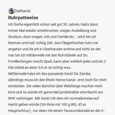
Derhansi
Ruhrpottwelse
Ich fische eigentlich schon seit gut 50 Jahren, hab's dann
immer Mal wieder unterbrochen, wegen Ausbildung und
Studium, dann wegen Job und Familie etc.. Jetzt bin ich
Rentner und hab' richtig Zeit. Das Fliegenfischen hat's mir
angetan und da ich in Oberhausen wohne und nicht an der
Isar bin ich mittlerweile mit den Ruhrdöbeln auf Du.
Forellenfangen macht Spaß, kann aber wirklich jeder und ein 2
Kilo Döbel an einer 5/6 er ist richtig was...
Mittlerweile habe ich das passende Gerät für Zander,
allerdings muss ich den Rhein Herne Kanal - erst noch für mich
entdecken. Die vielen Berichte über Welsfänge machen mich
kirre und so würde ich gerne Mal probehalber eine Nacht am
RHK verbringen. Mit Gerät mit dem ich normalerweise auf
Hecht gehen würde (3m Rute mit 100 g WG, 45 er
Hauptschnur) , nur eben mit einem Tauwurmbündel an der U -