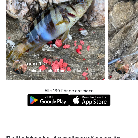
maor110
mao
Schriftbarsch
15 cm
vor 4 Jahre
Son
Alle 160 Fänge anzeigen