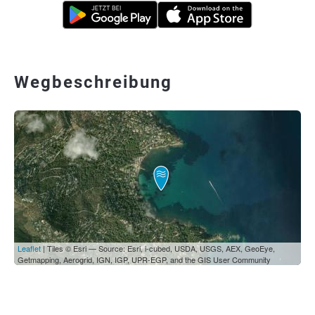
Wegbeschreibung
Leaflet
| Tiles © Esri — Source: Esri, i-cubed, USDA, USGS, AEX, GeoEye,
Getmapping, Aerogrid, IGN, IGP, UPR-EGP, and the GIS User Community