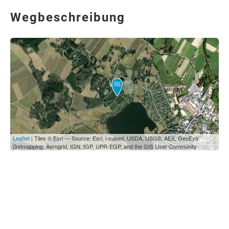
Wegbeschreibung
Leaflet
| Tiles © Esri — Source: Esri, i-cubed, USDA, USGS, AEX, GeoEye,
Getmapping, Aerogrid, IGN, IGP, UPR-EGP, and the GIS User Community