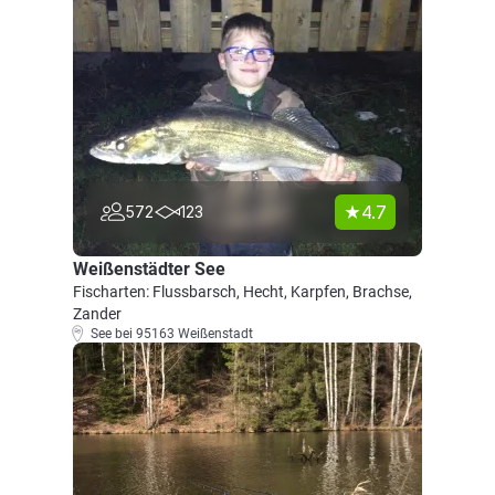
4.7
572
123
Weißenstädter See
Fischarten: Flussbarsch, Hecht, Karpfen, Brachse,
Zander
See bei 95163 Weißenstadt