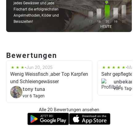
jedes Gewässer und jede
Fischart die erfolgreichsten
Angelmethoden, Köder und
Beisszeiten!
Bewertungen
Jun 20, 2025
Mar 
Wenig Weissfisch ,aber Top Karpfen
Sehr gepflegtes
und Schleiengewässer
unbekann
tony tuna
vor 6 Tagen
vor 6 Tagen
Alle 20 Bewertungen ansehen