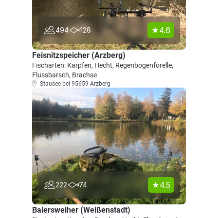
4.6
494
128
Feisnitzspeicher (Arzberg)
Fischarten: Karpfen, Hecht, Regenbogenforelle,
Flussbarsch, Brachse
Stausee bei 95659 Arzberg
4.5
222
74
Baiersweiher (Weißenstadt)