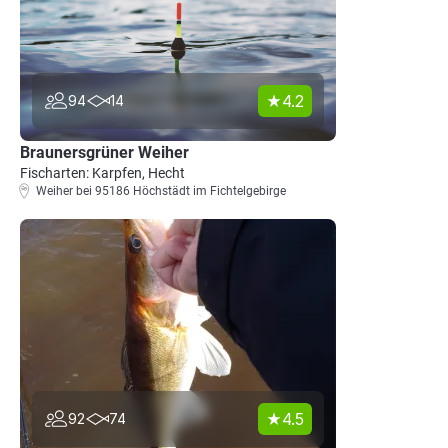
4.2
94
14
Braunersgrüner Weiher
Fischarten: Karpfen, Hecht
Weiher bei 95186 Höchstädt im Fichtelgebirge
4.5
92
74