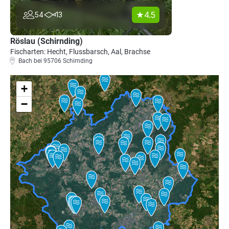
4.5
54
13
Röslau (Schirnding)
Fischarten: Hecht, Flussbarsch, Aal, Brachse
Bach bei 95706 Schirnding
+
−