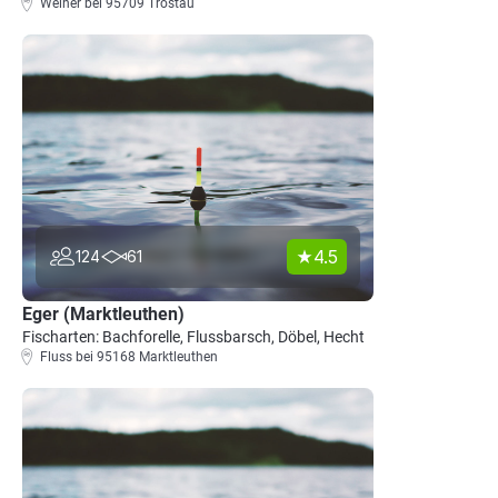
Weiher bei 95709 Tröstau
4.5
124
61
Eger (Marktleuthen)
Fischarten: Bachforelle, Flussbarsch, Döbel, Hecht
Fluss bei 95168 Marktleuthen