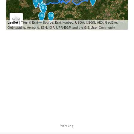
| Tiles © Esri — Source: Esri, i-cubed, USDA, USGS, AEX, GeoEye,
Leaflet
Getmapping, Aerogrid, IGN, IGP, UPR-EGP, and the GIS User Community
Werbung