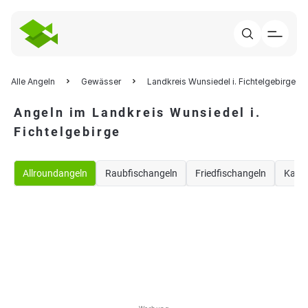
Alle Angeln
Gewässer
Landkreis Wunsiedel i. Fichtelgebirge
Angeln im Landkreis Wunsiedel i.
Fichtelgebirge
Allroundangeln
Raubfischangeln
Friedfischangeln
Karp