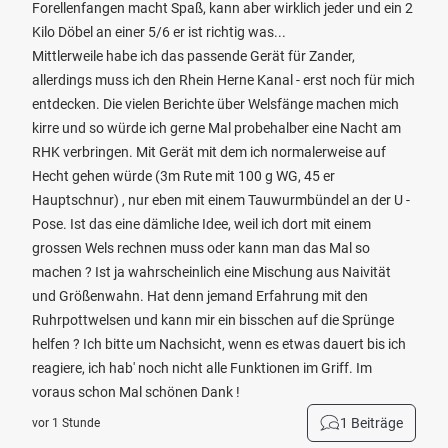
Forellenfangen macht Spaß, kann aber wirklich jeder und ein 2
Kilo Döbel an einer 5/6 er ist richtig was...
Mittlerweile habe ich das passende Gerät für Zander,
allerdings muss ich den Rhein Herne Kanal - erst noch für mich
entdecken. Die vielen Berichte über Welsfänge machen mich
kirre und so würde ich gerne Mal probehalber eine Nacht am
RHK verbringen. Mit Gerät mit dem ich normalerweise auf
Hecht gehen würde (3m Rute mit 100 g WG, 45 er
Hauptschnur) , nur eben mit einem Tauwurmbündel an der U -
Pose. Ist das eine dämliche Idee, weil ich dort mit einem
grossen Wels rechnen muss oder kann man das Mal so
machen ? Ist ja wahrscheinlich eine Mischung aus Naivität
und Größenwahn. Hat denn jemand Erfahrung mit den
Ruhrpottwelsen und kann mir ein bisschen auf die Sprünge
helfen ? Ich bitte um Nachsicht, wenn es etwas dauert bis ich
reagiere, ich hab' noch nicht alle Funktionen im Griff. Im
voraus schon Mal schönen Dank !
1 Beiträge
vor 1 Stunde