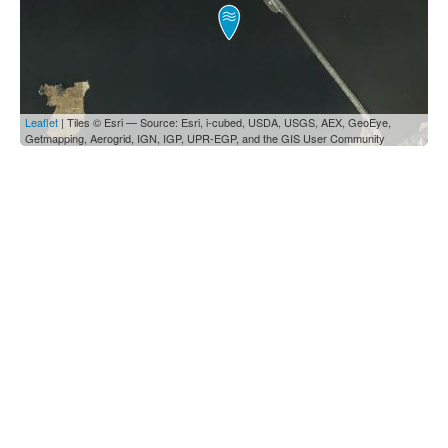
Leaflet
| Tiles © Esri — Source: Esri, i-cubed, USDA, USGS, AEX, GeoEye,
Getmapping, Aerogrid, IGN, IGP, UPR-EGP, and the GIS User Community