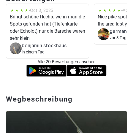
Oct 3, 2025
Apr 
Bringt schöne Hechte wenn man die
Nice pike spots..
Spots gefunden hat (Tiefenkarte
the area last year
oder Echolot) nur die Barsche waren
german__p
sehr klein
vor 3 Tagen
benjamin stockhaus
in einem Tag
Alle 20 Bewertungen ansehen
Wegbeschreibung