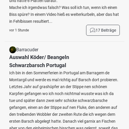
und hatte 6 Platten darauf.
Mache ich irgendwas falsch? Was soll ich tun, wenn ich einen
Biss spüre? In einem Video hieß es weiterkurbeln, aber das hat
in Fehlbissen resultiert...
17 Beiträge
vor 1 Stunde
Barracuder
Auswahl Köder/ Beangeln
Schwarzbarsch Portugal
Ich bin in den Sommerferien in Portugal am Barragem de
Montargil und werde es mal richtig auf Barsch dort probieren.
Letztes Jahr auf grashüpfer an der Stippe nen schönen
Karpfen gefangen wo ich noch nichtmal wusste was ich da
tue und später dann zwei sehr schicke schwarzbarsche
gefangen, einen an der Stippe auf nen Fluke, den anderen auf
den treibenden Wobbler der zweiten Rute die ich wegen dem
ersten Barsch abgelegt hatte. Danach viel garnix an Fischen
aber von den einheimischen bisschen was gelernt, soweit das