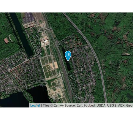
Leaflet
| Tiles © Esri — Source: Esri, i-cubed, USDA, USGS, AEX, Ge