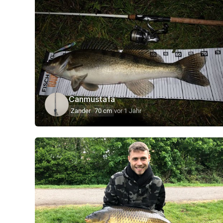
Canmustafa
Zander
70 cm
vor 1 Jahr