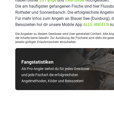
haben bisher
20 Fänge
und
zwei Bilder
hochgeladen.
Die am häufigsten gefangenen Fische sind hier Flussbar
Rotfeder und Sonnenbarsch. Die erfolgreichste Angelm
Für mehr Infos zum Angeln an Blauer See (Duisburg),
Beisszeiten hol dir unsere Mobile App
ALLE ANGELN
ko
Die Angaben zu diesem Gewässer sind User generated Content. Alle Ange
der Inhalte keine Gewähr. Zur Ausübung der Fischerei sind stets die ge
jeweils gültigen Erlaubnisschein einzuhalten.
Fangstatistiken
Als Pro-Angler siehst du für jedes Gewässer
und jede Fischart die erfolgreichsten
Angelmethoden, Köder und Beisszeiten!