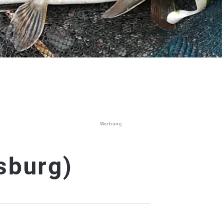
Werbung
sburg)