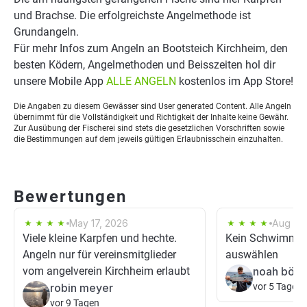
und Brachse. Die erfolgreichste Angelmethode ist
Grundangeln.
Für mehr Infos zum Angeln an Bootsteich Kirchheim, den
besten Ködern, Angelmethoden und Beisszeiten hol dir
unsere Mobile App
ALLE ANGELN
kostenlos im App Store!
Die Angaben zu diesem Gewässer sind User generated Content. Alle Angeln
übernimmt für die Vollständigkeit und Richtigkeit der Inhalte keine Gewähr.
Zur Ausübung der Fischerei sind stets die gesetzlichen Vorschriften sowie
die Bestimmungen auf dem jeweils gültigen Erlaubnisschein einzuhalten.
Bewertungen
May 17, 2026
Aug 19,
Viele kleine Karpfen und hechte.
Kein Schwimmbr
Angeln nur für vereinsmitglieder
auswählen
vom angelverein Kirchheim erlaubt
noah böh
robin meyer
vor 5 Tagen
vor 9 Tagen