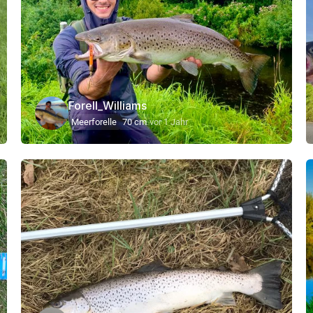
Forell_Williams
Meerforelle
70 cm
vor 1 Jahr