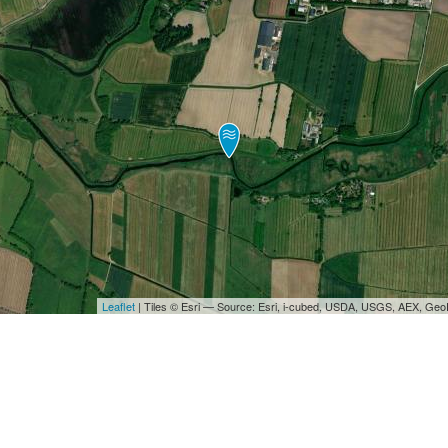
Leaflet
| Tiles © Esri — Source: Esri, i-cubed, USDA, USGS, AEX, Ge