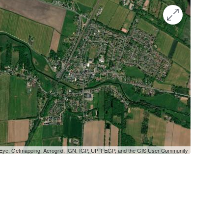
oEye, Getmapping, Aerogrid, IGN, IGP, UPR-EGP, and the GIS User Community