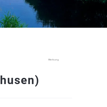
Werbung
ghusen)