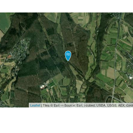
Leaflet
| Tiles © Esri — Source: Esri, i-cubed, USDA, USGS, AEX, Ge