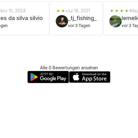
Nov 15, 2024
Jul 18, 2021
May
s da silva silvio
_tj_fishing_
lemel
agen
vor 3 Tagen
vor 3 Ta
Alle 0 Bewertungen ansehen