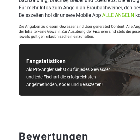
Bachsaibling, Brachse, Giebel und Edelkrebs. Die erfol
Für mehr Infos zum Angeln an Braubachweiher, den b
Beisszeiten hol dir unsere Mobile App
ALLE ANGELN
ko
Die Angaben zu diesem Gewässer sind User generated Content. Alle Ange
der Inhalte keine Gewähr. Zur Ausübung der Fischerei sind stets die ge
jeweils gültigen Erlaubnisschein einzuhalten.
Fangstatistiken
Als Pro-Angler siehst du für jedes Gewässer
und jede Fischart die erfolgreichsten
Angelmethoden, Köder und Beisszeiten!
Bewertungen