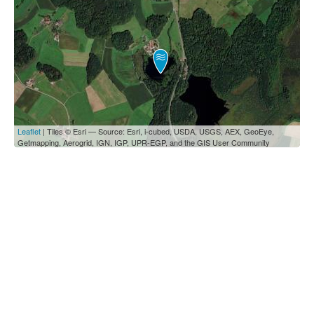
Leaflet
| Tiles © Esri — Source: Esri, i-cubed, USDA, USGS, AEX, GeoEye,
Getmapping, Aerogrid, IGN, IGP, UPR-EGP, and the GIS User Community