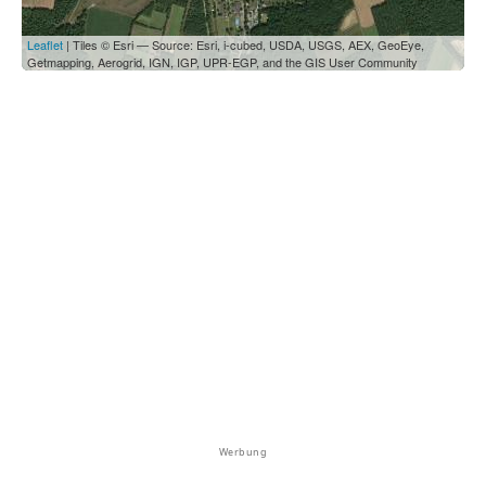
Leaflet
| Tiles © Esri — Source: Esri, i-cubed, USDA, USGS, AEX, GeoEye,
Getmapping, Aerogrid, IGN, IGP, UPR-EGP, and the GIS User Community
Werbung