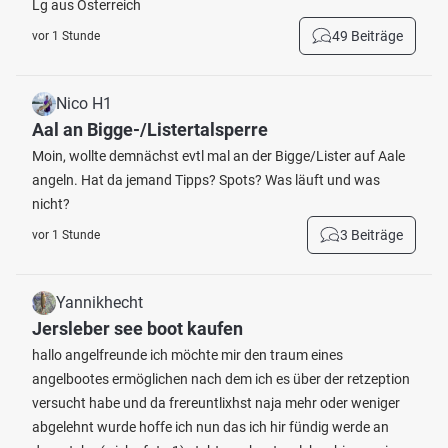
Lg aus Österreich
49 Beiträge
vor 1 Stunde
Nico H1
Aal an Bigge-/Listertalsperre
Moin, wollte demnächst evtl mal an der Bigge/Lister auf Aale
angeln. Hat da jemand Tipps? Spots? Was läuft und was
nicht?
3 Beiträge
vor 1 Stunde
Yannikhecht
Jersleber see boot kaufen
hallo angelfreunde ich möchte mir den traum eines
angelbootes ermöglichen nach dem ich es über der retzeption
versucht habe und da frereuntlixhst naja mehr oder weniger
abgelehnt wurde hoffe ich nun das ich hir fündig werde an