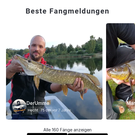
Beste Fangmeldungen
DerUmme
Mar
Hecht
75 cm
vor 7 Jahre
Schl
Alle 160 Fänge anzeigen