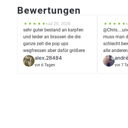
Bewertungen
Jul 20, 2026
sehr guter bestand an karpfen
@Chris....un
und leider an brassen die die
muss man d
ganze zeit die pop ups
schlecht bew
wegfressen aber dafür größere
alle anderen,
alex.28484
andr
vor 6 Tagen
vor 7 T