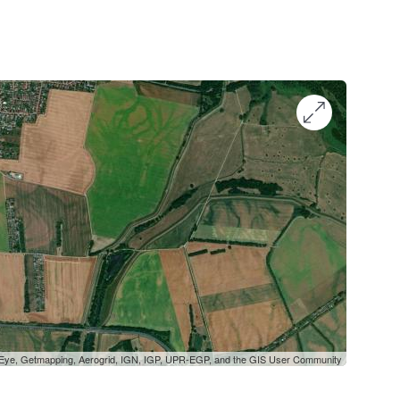
oEye, Getmapping, Aerogrid, IGN, IGP, UPR-EGP, and the GIS User Community