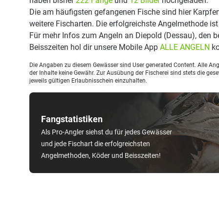
haben bisher
222 Fänge
und
12 Bilder
hochgeladen.
Die am häufigsten gefangenen Fische sind hier Karpfen
weitere Fischarten. Die erfolgreichste Angelmethode is
Für mehr Infos zum Angeln an Diepold (Dessau), den 
Beisszeiten hol dir unsere Mobile App
ALLE ANGELN
ko
Die Angaben zu diesem Gewässer sind User generated Content. Alle Ange
der Inhalte keine Gewähr. Zur Ausübung der Fischerei sind stets die ge
jeweils gültigen Erlaubnisschein einzuhalten.
Fangstatistiken
Als Pro-Angler siehst du für jedes Gewässer
und jede Fischart die erfolgreichsten
Angelmethoden, Köder und Beisszeiten!