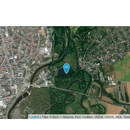
Leaflet
| Tiles © Esri — Source: Esri, i-cubed, USDA, USGS, AEX, Ge