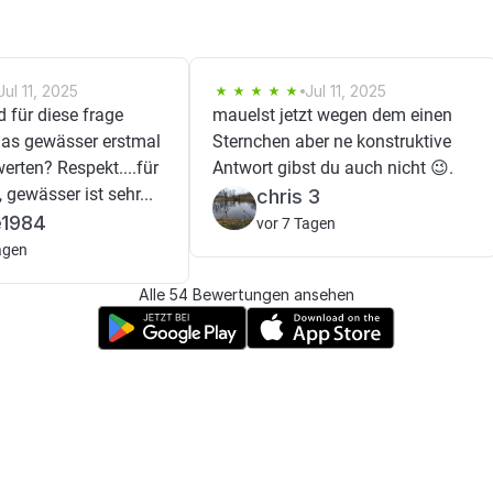
Jul 11, 2025
Jul 11, 2025
d für diese frage
mauelst jetzt wegen dem einen
as gewässer erstmal
Sternchen aber ne konstruktive
erten? Respekt....für
Antwort gibst du auch nicht 😉.
 gewässer ist sehr...
chris 3
é1984
vor 7 Tagen
agen
Alle 54 Bewertungen ansehen