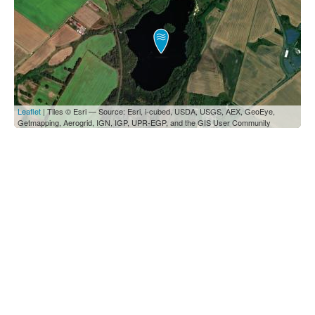
Leaflet
| Tiles © Esri — Source: Esri, i-cubed, USDA, USGS, AEX, GeoEye,
Getmapping, Aerogrid, IGN, IGP, UPR-EGP, and the GIS User Community