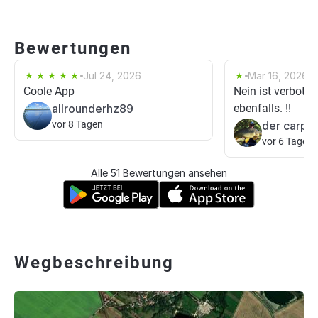
Bewertungen
Jul 24, 2026
Mar 16, 2026
Coole App
Nein ist verboten.
allrounderhz89
ebenfalls. !!
vor 8 Tagen
der carp-f
vor 6 Tagen
Alle 51 Bewertungen ansehen
Wegbeschreibung