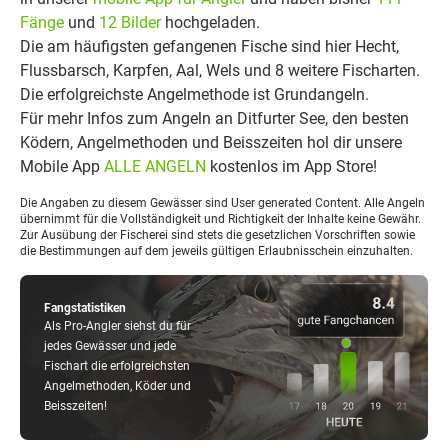
Fänge
und
12 Bilder
hochgeladen.
Die am häufigsten gefangenen Fische sind hier Hecht,
Flussbarsch, Karpfen, Aal, Wels und 8 weitere Fischarten.
Die erfolgreichste Angelmethode ist Grundangeln.
Für mehr Infos zum Angeln an Ditfurter See, den besten
Ködern, Angelmethoden und Beisszeiten hol dir unsere
Mobile App
ALLE ANGELN
kostenlos im App Store!
Die Angaben zu diesem Gewässer sind User generated Content. Alle Angeln
übernimmt für die Vollständigkeit und Richtigkeit der Inhalte keine Gewähr.
Zur Ausübung der Fischerei sind stets die gesetzlichen Vorschriften sowie
die Bestimmungen auf dem jeweils gültigen Erlaubnisschein einzuhalten.
Fangstatistiken
Als Pro-Angler siehst du für
jedes Gewässer und jede
Fischart die erfolgreichsten
Angelmethoden, Köder und
Beisszeiten!