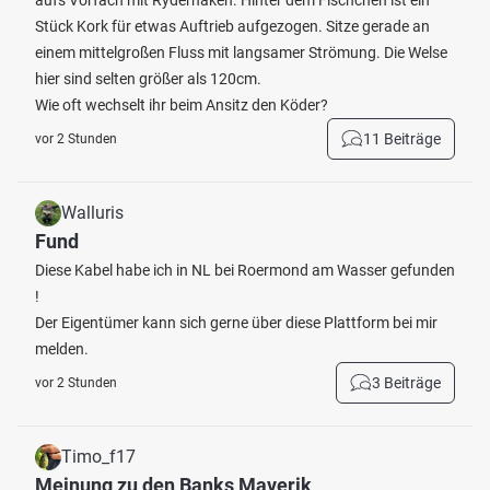
aufs Vorfach mit Ryderhaken. Hinter dem Fischchen ist ein
Stück Kork für etwas Auftrieb aufgezogen. Sitze gerade an
einem mittelgroßen Fluss mit langsamer Strömung. Die Welse
hier sind selten größer als 120cm.
Wie oft wechselt ihr beim Ansitz den Köder?
11 Beiträge
vor 2 Stunden
Walluris
Fund
Diese Kabel habe ich in NL bei Roermond am Wasser gefunden
!
Der Eigentümer kann sich gerne über diese Plattform bei mir
melden.
3 Beiträge
vor 2 Stunden
Timo_f17
Meinung zu den Banks Maverik