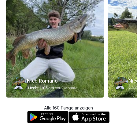
Nico Romano
Nic
Hecht
105 cm
vor 2 Monate
Hec
Alle 160 Fänge anzeigen