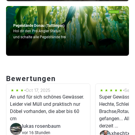
Pegelstände Donau (Tuttlingen)
Hol dir den Pro Angler Status
und schalte alle Pegelstände frei
Bewertungen
Oct 17, 2025
Sep 
An und für sich schönes Gewässer.
Super Gewässer.
Leider viel Müll und praktisch nur
Hechte, Schleien,
Döbel vorhanden, die aber bis 60
Brachse,Rotauge
cm
gefangen... Aller
lukas rosenbaum
derzeit ...
vor 16 Stunden
xhechtx