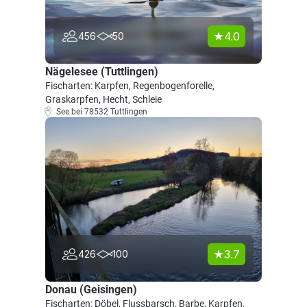
4.0
456
50
Nägelesee (Tuttlingen)
Fischarten: Karpfen, Regenbogenforelle,
Graskarpfen, Hecht, Schleie
See bei 78532 Tuttlingen
3.7
426
100
Donau (Geisingen)
Fischarten: Döbel, Flussbarsch, Barbe, Karpfen,