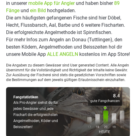
in unserer
mobile App für Angler
und haben bisher
89
Fänge
und
ein Bild
hochgeladen.
Die am häufigsten gefangenen Fische sind hier Döbel,
Hecht, Flussbarsch, Aal, Barbe und 6 weitere Fischarten.
Die erfolgreichste Angelmethode ist Spinnfischen.
Für mehr Infos zum Angeln an Donau (Tuttlingen), den
besten Ködern, Angelmethoden und Beisszeiten hol dir
unsere Mobile App
ALLE ANGELN
kostenlos im App Store!
Die Angaben zu diesem Gewässer sind User generated Content. Alle Angeln
übernimmt für die Vollständigkeit und Richtigkeit der Inhalte keine Gewähr.
Zur Ausübung der Fischerei sind stets die gesetzlichen Vorschriften sowie
die Bestimmungen auf dem jeweils gültigen Erlaubnisschein einzuhalten.
Fangstatistiken
Als Pro-Angler siehst du für
jedes Gewässer und jede
Fischart die erfolgreichsten
Angelmethoden, Köder und
Beisszeiten!