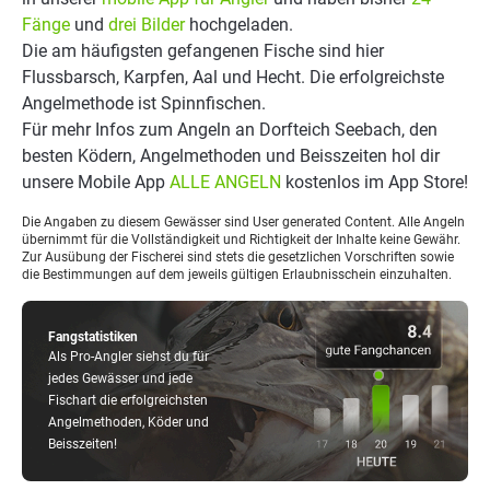
Fänge
und
drei Bilder
hochgeladen.
Die am häufigsten gefangenen Fische sind hier
Flussbarsch, Karpfen, Aal und Hecht. Die erfolgreichste
Angelmethode ist Spinnfischen.
Für mehr Infos zum Angeln an Dorfteich Seebach, den
besten Ködern, Angelmethoden und Beisszeiten hol dir
unsere Mobile App
ALLE ANGELN
kostenlos im App Store!
Die Angaben zu diesem Gewässer sind User generated Content. Alle Angeln
übernimmt für die Vollständigkeit und Richtigkeit der Inhalte keine Gewähr.
Zur Ausübung der Fischerei sind stets die gesetzlichen Vorschriften sowie
die Bestimmungen auf dem jeweils gültigen Erlaubnisschein einzuhalten.
Fangstatistiken
Als Pro-Angler siehst du für
jedes Gewässer und jede
Fischart die erfolgreichsten
Angelmethoden, Köder und
Beisszeiten!