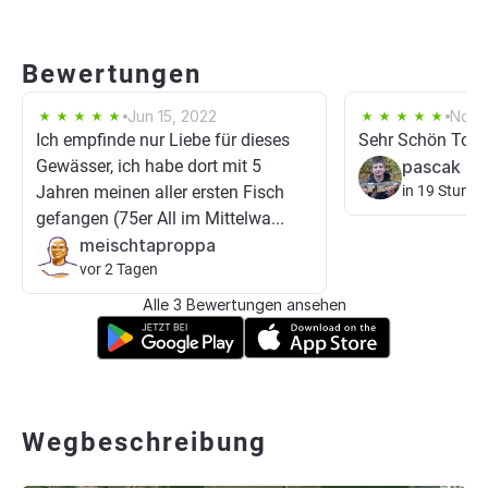
Bewertungen
Jun 15, 2022
Nov 1
Ich empfinde nur Liebe für dieses
Sehr Schön Tort
Gewässer, ich habe dort mit 5
pascak
Jahren meinen aller ersten Fisch
in 19 Stunde
gefangen (75er All im Mittelwa...
meischtaproppa
vor 2 Tagen
Alle 3 Bewertungen ansehen
Wegbeschreibung