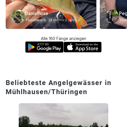
DanielNixe
Peg
Flussbarsch
28 cm
vor 3 Jahre
Flu
Alle 160 Fänge anzeigen
Beliebteste Angelgewässer in
Mühlhausen/Thüringen