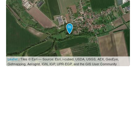
Leaflet
| Tiles © Esri — Source: Esri, i-cubed, USDA, USGS, AEX, GeoEye,
Getmapping, Aerogrid, IGN, IGP, UPR-EGP, and the GIS User Community