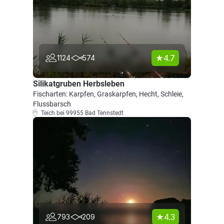
4.7
1124
574
Silikatgruben Herbsleben
Fischarten: Karpfen, Graskarpfen, Hecht, Schleie,
Flussbarsch
Teich bei 99955 Bad Tennstedt
4.3
793
209