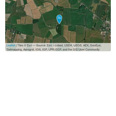
Leaflet
| Tiles © Esri — Source: Esri, i-cubed, USDA, USGS, AEX, GeoEye,
Getmapping, Aerogrid, IGN, IGP, UPR-EGP, and the GIS User Community