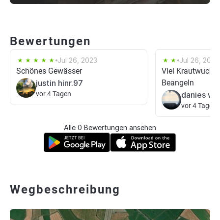
Bewertungen
Jul 26, 2023
Jul 26, 2023
Schönes Gewässer
Viel Krautwuchs,
justin hinr.97
Beangeln
vor 4 Tagen
danies we
vor 4 Tagen
Alle 0 Bewertungen ansehen
Wegbeschreibung