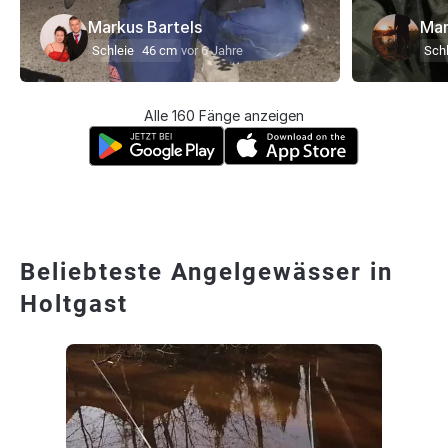
Markus Bartels
Mar
Schleie
46 cm
vor 6 Jahre
Schl
Alle 160 Fänge anzeigen
Beliebteste Angelgewässer in
Holtgast