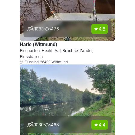
4.6
1083
476
Harle (Wittmund)
Fischarten: Hecht, Aal, Brachse, Zander,
Flussbarsch
Fluss bei 26409 Wittmund
4.4
1030
468