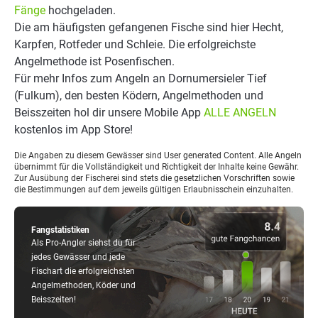
Fänge
hochgeladen.
Die am häufigsten gefangenen Fische sind hier Hecht,
Karpfen, Rotfeder und Schleie. Die erfolgreichste
Angelmethode ist Posenfischen.
Für mehr Infos zum Angeln an Dornumersieler Tief
(Fulkum), den besten Ködern, Angelmethoden und
Beisszeiten hol dir unsere Mobile App
ALLE ANGELN
kostenlos im App Store!
Die Angaben zu diesem Gewässer sind User generated Content. Alle Angeln
übernimmt für die Vollständigkeit und Richtigkeit der Inhalte keine Gewähr.
Zur Ausübung der Fischerei sind stets die gesetzlichen Vorschriften sowie
die Bestimmungen auf dem jeweils gültigen Erlaubnisschein einzuhalten.
Fangstatistiken
Als Pro-Angler siehst du für
jedes Gewässer und jede
Fischart die erfolgreichsten
Angelmethoden, Köder und
Beisszeiten!