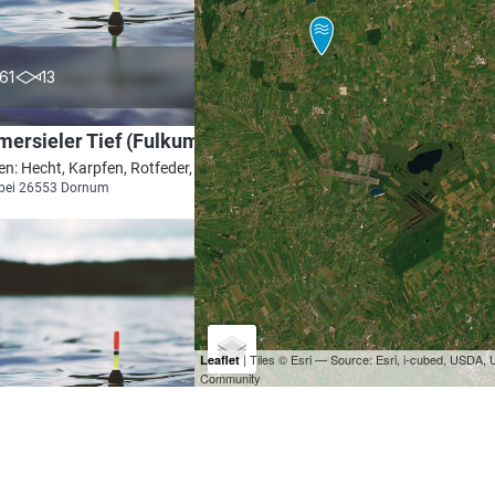
4.3
61
13
ersieler Tief (Fulkum)
en: Hecht, Karpfen, Rotfeder, Schleie
 bei 26553 Dornum
| Tiles © Esri — Source: Esri, i-cubed, USDA
Leaflet
Community
0.0
23
0