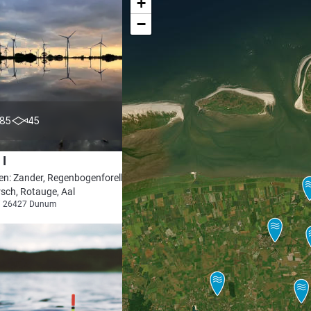
+
−
4.9
85
45
 I
en: Zander, Regenbogenforelle,
sch, Rotauge, Aal
ei 26427 Dunum