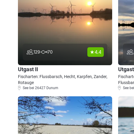
4.4
129
70
Utgast II
Utgast
Fischarten: Flussbarsch, Hecht, Karpfen, Zander,
Fischart
Rotauge
Flussbar
See bei 26427 Dunum
See b