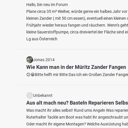
Hallo, bin neu im Forum
Plane circa 35 m² Weiher, würde gerne ein halbes Jahr vo
kleinen Zander ( mit 50 cm essen), eventuell einen kleinen
Frühjahr wieder heraus fangen und räuchern. Wenn’s geht
kleine Sauerstoffpumpe, circa dreiviertel der Fläche sind ei
Lg aus Österreich
4.3
408
152
Jonas.2014
Benser Tief
Neuhar
Wie Kann man in der Müritz Zander Fangen
Fischarten: Hecht, Flussbarsch, Rotauge, Brachse,
Fischart
😊😁Bitte helft mir Bitte Das Ich ein Großen Zander Fang
Aal
Hecht
Kanal bei 26427 Dunum
Kanal
Unbekannt
Aus alt mach neu? Basteln Reparieren Selb
Was macht ihr alles selbst! Rund ums Angeln Was repariert,
Ruterhalter Tackle am Boot was habt ihr angeschraubt u
Oder macht ihr eigene Montagen? Welche Ausrüstung habt i