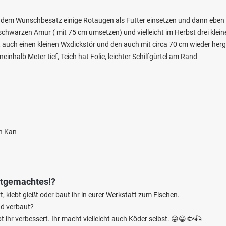
r dem Wunschbesatz einige Rotaugen als Futter einsetzen und dann eben 
 schwarzen Amur ( mit 75 cm umsetzen) und vielleicht im Herbst drei klein
 auch einen kleinen Wxdickstör und den auch mit circa 70 cm wieder her
neinhalb Meter tief, Teich hat Folie, leichter Schilfgürtel am Rand
4.3
155
98
linger Sieltief
en: Brachse, Flussbarsch, Aal, Karpfen,
en Kan
 bei 26427 Dunum
stgemachtes!?
 klebt gießt oder baut ihr in eurer Werkstatt zum Fischen.
nd verbaut?
hr verbessert. Ihr macht vielleicht auch Köder selbst. 😜😁🐟🎣