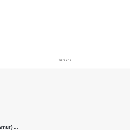
 bei Fulkum
bei 26427 Dunum
Werbung
4.2
341
184
ersieler Tief (Dornum)
en: Hecht, Brachse, Flussbarsch, Rotauge,
 bei 26553 Dornum
mur) ...