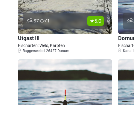
5.0
67
11
Utgast III
Dornum
Fischarten: Wels, Karpfen
Fischart
Baggersee bei 26427 Dunum
Kanal
4.8
47
25