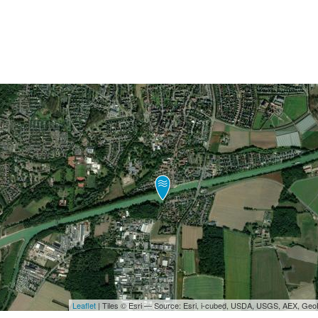
Leaflet
| Tiles © Esri — Source: Esri, i-cubed, USDA, USGS, AEX, Ge