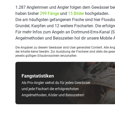
1.287 Anglerinnen und Angler folgen dem Gewässer ber
haben bisher
299 Fänge
und
15 Bilder
hochgeladen.
Die am häufigsten gefangenen Fische sind hier Flussb
Grundel, Karpfen und 12 weitere Fischarten. Die erfolg
Für mehr Infos zum Angeln an Dortmund-Ems-Kanal (Se
Angelmethoden und Beisszeiten hol dir unsere Mobile
Die Angaben zu diesem Gewässer sind User generated Content. Alle Ange
der Inhalte keine Gewähr. Zur Ausübung der Fischerei sind stets die ge
jeweils gültigen Erlaubnisschein einzuhalten.
Fangstatistiken
Als Pro-Angler siehst du für jedes Gewässer
und jede Fischart die erfolgreichsten
Angelmethoden, Köder und Beisszeiten!