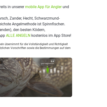
eits in unserer
mobile App für Angler
und
arsch, Zander, Hecht, Schwarzmund-
reichste Angelmethode ist Spinnfischen.
nden), den besten Ködern,
 App
ALLE ANGELN
kostenlos im App Store!
ln übernimmt für die Vollständigkeit und Richtigkeit
setzlichen Vorschriften sowie die Bestimmungen auf dem