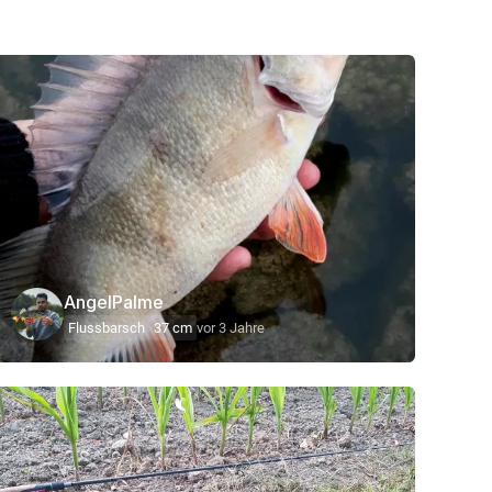
AngelPalme
Flussbarsch
37 cm
vor 3 Jahre