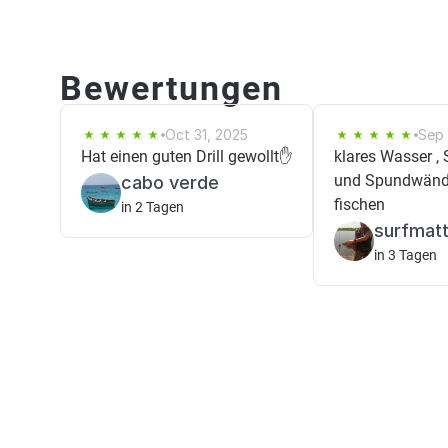
Bewertungen
Oct 31, 2025
Sep 
Hat einen guten Drill gewollt✋️
klares Wasser , 
und Spundwänd
cabo verde
fischen
in 2 Tagen
surfmat
in 3 Tagen