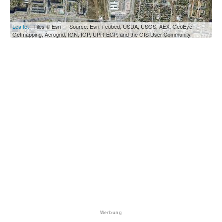
Leaflet
| Tiles © Esri — Source: Esri, i-cubed, USDA, USGS, AEX, GeoEye,
Getmapping, Aerogrid, IGN, IGP, UPR-EGP, and the GIS User Community
Werbung