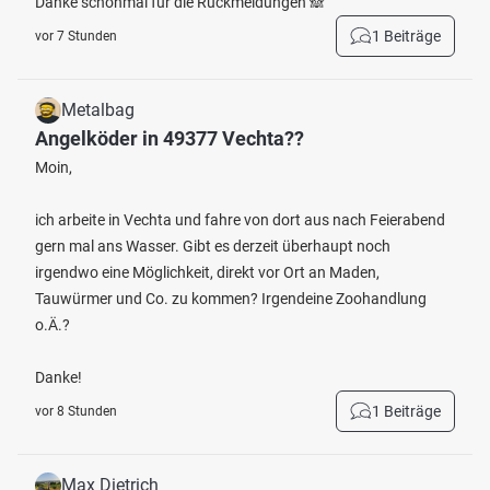
Danke schonmal für die Rückmeldungen 🙈
1 Beiträge
vor 7 Stunden
Metalbag
Angelköder in 49377 Vechta??
Moin,
ich arbeite in Vechta und fahre von dort aus nach Feierabend
gern mal ans Wasser. Gibt es derzeit überhaupt noch
irgendwo eine Möglichkeit, direkt vor Ort an Maden,
Tauwürmer und Co. zu kommen? Irgendeine Zoohandlung
o.Ä.?
Danke!
1 Beiträge
vor 8 Stunden
Max Dietrich