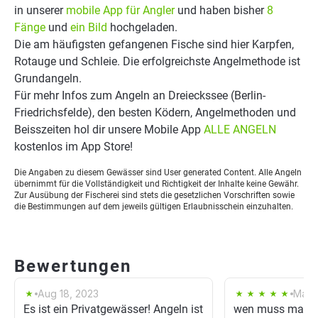
in unserer
mobile App für Angler
und haben bisher
8
Fänge
und
ein Bild
hochgeladen.
Die am häufigsten gefangenen Fische sind hier Karpfen,
Rotauge und Schleie. Die erfolgreichste Angelmethode ist
Grundangeln.
Für mehr Infos zum Angeln an Dreieckssee (Berlin-
Friedrichsfelde), den besten Ködern, Angelmethoden und
Beisszeiten hol dir unsere Mobile App
ALLE ANGELN
kostenlos im App Store!
Die Angaben zu diesem Gewässer sind User generated Content. Alle Angeln
übernimmt für die Vollständigkeit und Richtigkeit der Inhalte keine Gewähr.
Zur Ausübung der Fischerei sind stets die gesetzlichen Vorschriften sowie
die Bestimmungen auf dem jeweils gültigen Erlaubnisschein einzuhalten.
Bewertungen
Aug 18, 2023
Mar 1
Es ist ein Privatgewässer! Angeln ist
wen muss man d