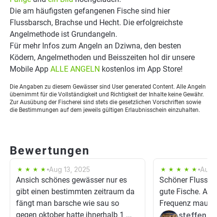
Die am häufigsten gefangenen Fische sind hier
Flussbarsch, Brachse und Hecht. Die erfolgreichste
Angelmethode ist Grundangeln.
Für mehr Infos zum Angeln an Dziwna, den besten
Ködern, Angelmethoden und Beisszeiten hol dir unsere
Mobile App
ALLE ANGELN
kostenlos im App Store!
Die Angaben zu diesem Gewässer sind User generated Content. Alle Angeln
übernimmt für die Vollständigkeit und Richtigkeit der Inhalte keine Gewähr.
Zur Ausübung der Fischerei sind stets die gesetzlichen Vorschriften sowie
die Bestimmungen auf dem jeweils gültigen Erlaubnisschein einzuhalten.
Bewertungen
Aug 13, 2025
Aug 
Ansich schönes gewässer nur es
Schöner Fluss. 
gibt einen bestimmten zeitraum da
gute Fische. Auc
fängt man barsche wie sau so
Frequenz mau is
gegen oktober hatte ihnerhalb 1 ...
steffen f