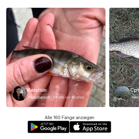
Kerstiiin
Cpt
Flussbarsch
15 cm
vor 4 Jahre
Hec
Alle 160 Fänge anzeigen