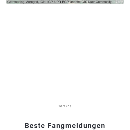
Getmapping, Aerogrid, IGN, IGP, UPR-EGP, and the GIS User Community
Werbung
Beste Fangmeldungen