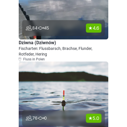
4.6
84
45
Dziwna (Dziwnów)
Fischarten: Flussbarsch, Brachse, Flunder,
Rotfeder, Hering
Fluss in Polen
5.0
76
0