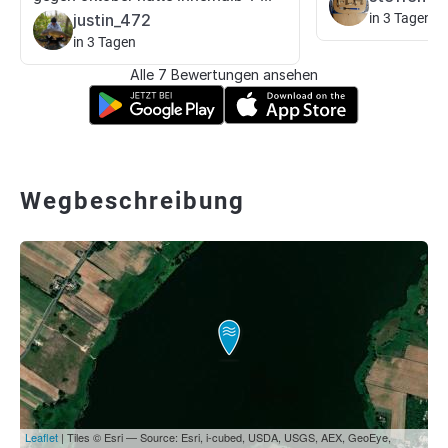
justin_472
in 3 Tagen
in 3 Tagen
Alle 7 Bewertungen ansehen
Wegbeschreibung
Leaflet
| Tiles © Esri — Source: Esri, i-cubed, USDA, USGS, AEX, GeoEye,