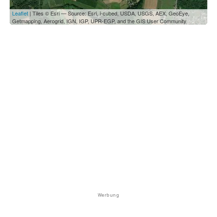
Leaflet
| Tiles © Esri — Source: Esri, i-cubed, USDA, USGS, AEX, GeoEye,
Getmapping, Aerogrid, IGN, IGP, UPR-EGP, and the GIS User Community
Werbung