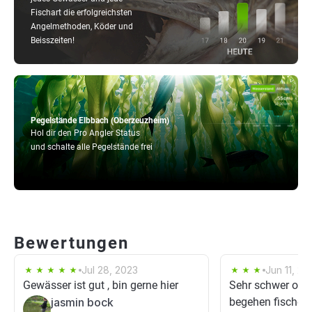
Fischart die erfolgreichsten
Angelmethoden, Köder und
Beisszeiten!
Pegelstände Elbbach (Oberzeuzheim)
Hol dir den Pro Angler Status
und schalte alle Pegelstände frei
Bewertungen
Jul 28, 2023
Jun 11, 20
Gewässer ist gut , bin gerne hier
Sehr schwer ohn
jasmin bock
begehen fische s