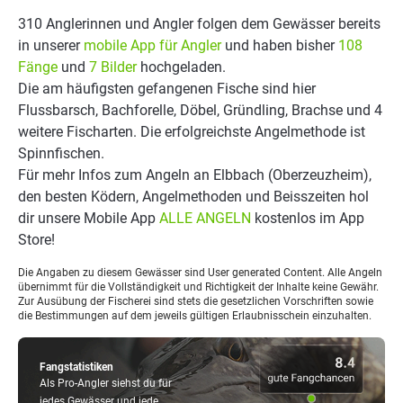
310 Anglerinnen und Angler folgen dem Gewässer bereits
in unserer
mobile App für Angler
und haben bisher
108
Fänge
und
7 Bilder
hochgeladen.
Die am häufigsten gefangenen Fische sind hier
Flussbarsch, Bachforelle, Döbel, Gründling, Brachse und 4
weitere Fischarten. Die erfolgreichste Angelmethode ist
Spinnfischen.
Für mehr Infos zum Angeln an Elbbach (Oberzeuzheim),
den besten Ködern, Angelmethoden und Beisszeiten hol
dir unsere Mobile App
ALLE ANGELN
kostenlos im App
Store!
Die Angaben zu diesem Gewässer sind User generated Content. Alle Angeln
übernimmt für die Vollständigkeit und Richtigkeit der Inhalte keine Gewähr.
Zur Ausübung der Fischerei sind stets die gesetzlichen Vorschriften sowie
die Bestimmungen auf dem jeweils gültigen Erlaubnisschein einzuhalten.
Fangstatistiken
Als Pro-Angler siehst du für
jedes Gewässer und jede