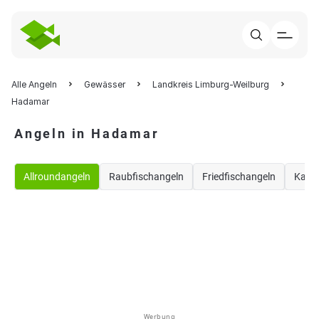
Alle Angeln
Gewässer
Landkreis Limburg-Weilburg
Hadamar
Angeln in Hadamar
Allroundangeln
Raubfischangeln
Friedfischangeln
Karp
Werbung