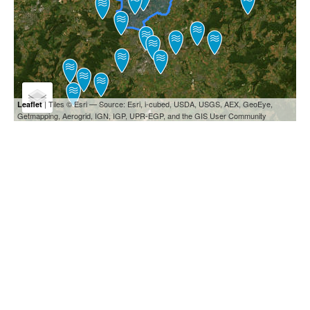
| Tiles © Esri — Source: Esri, i-cubed, USDA, USGS, AEX, GeoEye,
Leaflet
Getmapping, Aerogrid, IGN, IGP, UPR-EGP, and the GIS User Community