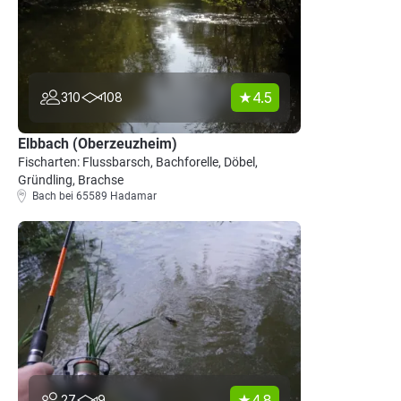
4.5
310
108
Elbbach (Oberzeuzheim)
Fischarten: Flussbarsch, Bachforelle, Döbel,
Gründling, Brachse
Bach bei 65589 Hadamar
4.8
27
9