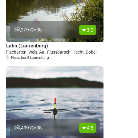
3.9
279
98
Lahn (Laurenburg)
Fischarten: Wels, Aal, Flussbarsch, Hecht, Döbel
Fluss bei 0 Laurenburg
4.6
439
98