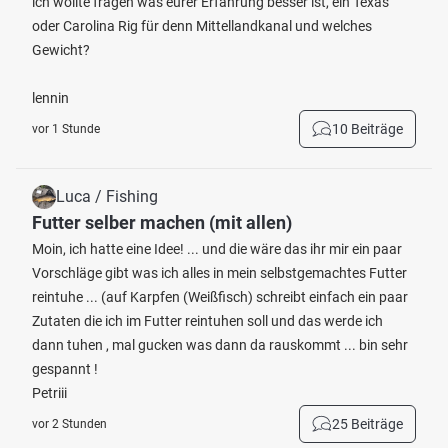
ich wollte fragen was eurer Erfahrung besser ist, ein Texas
oder Carolina Rig für denn Mittellandkanal und welches
Gewicht?
lennin
10 Beiträge
vor 1 Stunde
Luca / Fishing
Futter selber machen (mit allen)
Moin, ich hatte eine Idee! ... und die wäre das ihr mir ein paar
Vorschläge gibt was ich alles in mein selbstgemachtes Futter
reintuhe ... (auf Karpfen (Weißfisch) schreibt einfach ein paar
Zutaten die ich im Futter reintuhen soll und das werde ich
dann tuhen , mal gucken was dann da rauskommt ... bin sehr
gespannt !
Petriii
25 Beiträge
vor 2 Stunden