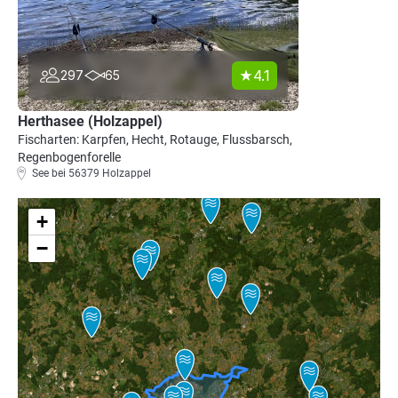
4.1
297
65
Herthasee (Holzappel)
Fischarten: Karpfen, Hecht, Rotauge, Flussbarsch,
Regenbogenforelle
See bei 56379 Holzappel
+
−