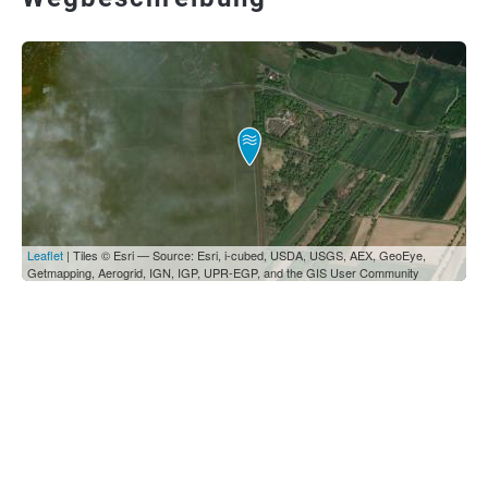
Leaflet
| Tiles © Esri — Source: Esri, i-cubed, USDA, USGS, AEX, GeoEye,
Getmapping, Aerogrid, IGN, IGP, UPR-EGP, and the GIS User Community