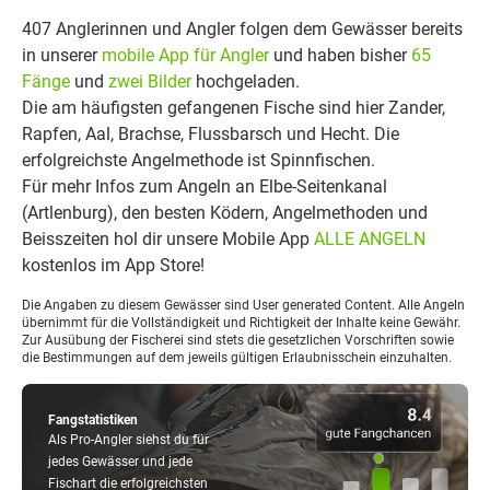
407 Anglerinnen und Angler folgen dem Gewässer bereits
in unserer
mobile App für Angler
und haben bisher
65
Fänge
und
zwei Bilder
hochgeladen.
Die am häufigsten gefangenen Fische sind hier Zander,
Rapfen, Aal, Brachse, Flussbarsch und Hecht. Die
erfolgreichste Angelmethode ist Spinnfischen.
Für mehr Infos zum Angeln an Elbe-Seitenkanal
(Artlenburg), den besten Ködern, Angelmethoden und
Beisszeiten hol dir unsere Mobile App
ALLE ANGELN
kostenlos im App Store!
Die Angaben zu diesem Gewässer sind User generated Content. Alle Angeln
übernimmt für die Vollständigkeit und Richtigkeit der Inhalte keine Gewähr.
Zur Ausübung der Fischerei sind stets die gesetzlichen Vorschriften sowie
die Bestimmungen auf dem jeweils gültigen Erlaubnisschein einzuhalten.
Fangstatistiken
Als Pro-Angler siehst du für
jedes Gewässer und jede
Fischart die erfolgreichsten