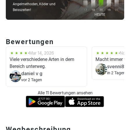
Angelmethoden, Köder und
Beisszeiten!
Bewertungen
Mar 14, 2026
Nov 
Viele verschiedene Arten in dem
Macht immer wi
Bereich unterweg.
svenni86
daniel v g
in 2 Tagen
vor 2 Tagen
Alle 11 Bewertungen ansehen
Wegbeschreibung